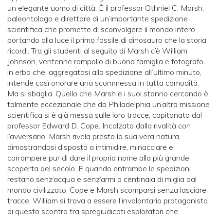
un elegante uomo di città. È il professor Othniel C. Marsh,
paleontologo e direttore di un’importante spedizione
scientifica che promette di sconvolgere il mondo intero
portando alla luce il primo fossile di dinosauro che la storia
ricordi. Tra gli studenti al seguito di Marsh c’è William
Johnson, ventenne rampollo di buona famiglia e fotografo
in erba che, aggregatosi alla spedizione all’ultimo minuto,
intende così onorare una scommessa in tutta comodità.
Ma si sbaglia. Quello che Marsh e i suoi stanno cercando è
talmente eccezionale che da Philadelphia un’altra missione
scientifica si è già messa sulle loro tracce, capitanata dal
professor Edward D. Cope. Incalzato dalla rivalità con
l’avversario, Marsh rivela presto la sua vera natura,
dimostrandosi disposto a intimidire, minacciare e
corrompere pur di dare il proprio nome alla più grande
scoperta del secolo. E quando entrambe le spedizioni
restano senz’acqua e senz’armi a centinaia di miglia dal
mondo civilizzato, Cope e Marsh scomparsi senza lasciare
tracce, William si trova a essere l’involontario protagonista
di questo scontro tra spregiudicati esploratori che