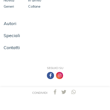
Novità
In arrivo
Generi
Collane
Autori
Speciali
Contatti
SEGUICI SU
CONDIVIDI
TEA - Tascabili degli Editori Associati S.r.l. | All rights reserved © 2026 | P.IVA:
09691220157
Una casa editrice del Gruppo editoriale Mauri Spagnol