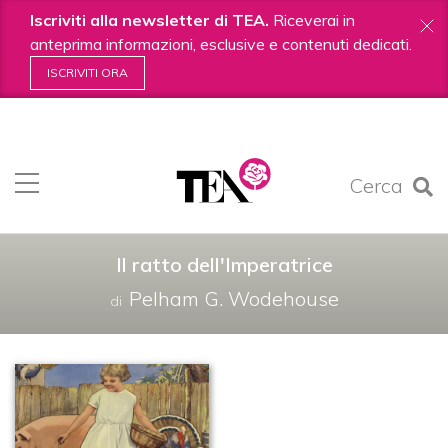
Iscriviti alla newsletter di TEA.
Riceverai in
anteprima informazioni, esclusive e contenuti dedicati.
ISCRIVITI ORA
Salta
ai
contenuti.
Cerca
|
Salta
alla
navigazione
Il ratto dell'Imperatrice
Pelham G. Wodehouse
di