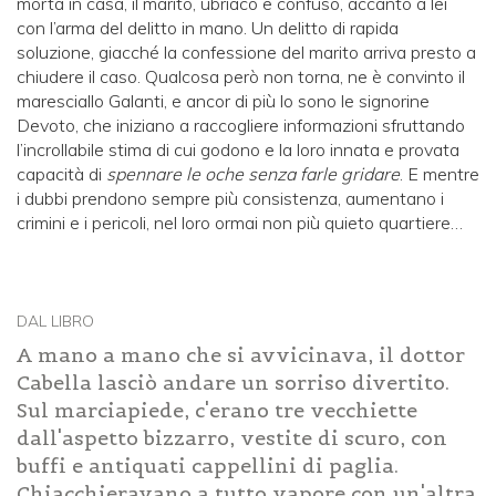
morta in casa, il marito, ubriaco e confuso, accanto a lei
con l’arma del delitto in mano. Un delitto di rapida
soluzione, giacché la confessione del marito arriva presto a
chiudere il caso. Qualcosa però non torna, ne è convinto il
maresciallo Galanti, e ancor di più lo sono le signorine
Devoto, che iniziano a raccogliere informazioni sfruttando
l’incrollabile stima di cui godono e la loro innata e provata
capacità di
spennare le oche senza farle gridare
. E mentre
i dubbi prendono sempre più consistenza, aumentano i
crimini e i pericoli, nel loro ormai non più quieto quartiere…
DAL LIBRO
A mano a mano che si avvicinava, il dottor
Cabella lasciò andare un sorriso divertito.
Sul marciapiede, c'erano tre vecchiette
dall'aspetto bizzarro, vestite di scuro, con
buffi e antiquati cappellini di paglia.
Chiacchieravano a tutto vapore con un'altra