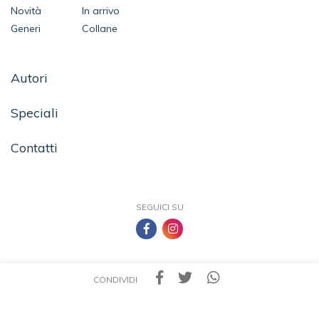
Novità
In arrivo
Generi
Collane
Autori
Speciali
Contatti
SEGUICI SU
CONDIVIDI
TEA - Tascabili degli Editori Associati S.r.l. | All rights reserved © 2026 | P.IVA:
09691220157