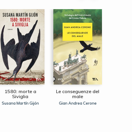
1580: morte a
Le conseguenze del
Le st
Siviglia
male
commissa
Susana Martín Gijón
Gian Andrea Cerone
Mar