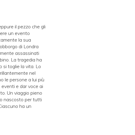
eppure il pezzo che gli
rrere un evento
ttamente la sua
 sobborgo di Londra
almente assassinati
mbino. La tragedia ha
si toglie la vita. Lo
brillantemente nel
o le persone a lui più
i eventi e dar voce ai
ato. Un viaggio pieno
o nascosto per tutti
Ciascuno ha un