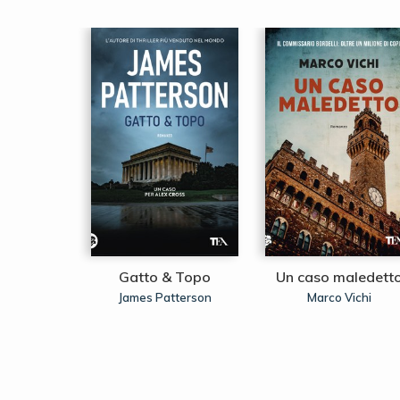
n agguato
Gatto & Topo
Un caso maledett
raith
J.K.
James Patterson
Marco Vichi
,
ing