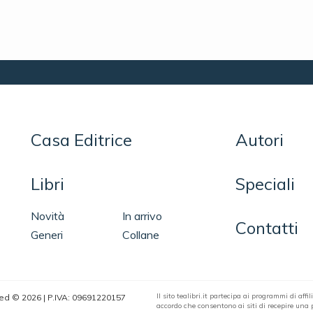
Casa Editrice
Autori
Libri
Speciali
Novità
In arrivo
Contatti
Generi
Collane
Il sito tealibri.it partecipa ai programmi di af
erved © 2026 | P.IVA: 09691220157
accordo che consentono ai siti di recepire una pi