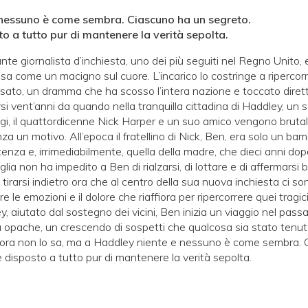
nessuno è come sembra. Ciascuno ha un segreto.
o a tutto pur di mantenere la verità sepolta.
nte giornalista d’inchiesta, uno dei più seguiti nel Regno Unito, 
pesa come un macigno sul cuore. L’incarico lo costringe a riperco
sato, un dramma che ha scosso l’intera nazione e toccato dire
rsi vent’anni da quando nella tranquilla cittadina di Haddley, un
igi, il quattordicenne Nick Harper e un suo amico vengono brut
a un motivo. All’epoca il fratellino di Nick, Ben, era solo un ba
enza e, irrimediabilmente, quella della madre, che dieci anni dopo 
glia non ha impedito a Ben di rialzarsi, di lottare e di affermarsi 
tirarsi indietro ora che al centro della sua nuova inchiesta ci son
re le emozioni e il dolore che riaffiora per ripercorrere quei tragic
, aiutato dal sostegno dei vicini, Ben inizia un viaggio nel pass
tà opache, un crescendo di sospetti che qualcosa sia stato tenut
ora non lo sa, ma a Haddley niente e nessuno è come sembra. 
 disposto a tutto pur di mantenere la verità sepolta.