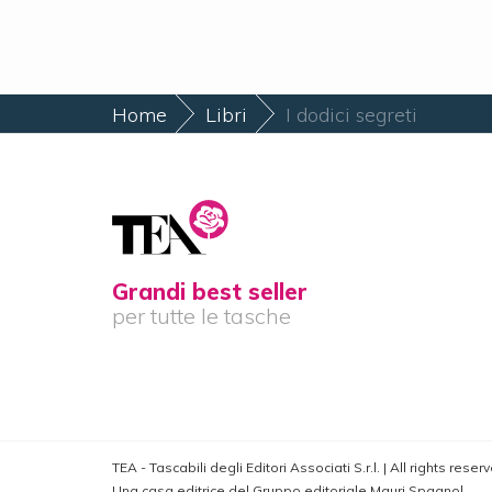
Home
Libri
I dodici segreti
Grandi best seller
per tutte le tasche
TEA - Tascabili degli Editori Associati S.r.l. | All rights res
Una casa editrice del Gruppo editoriale Mauri Spagnol