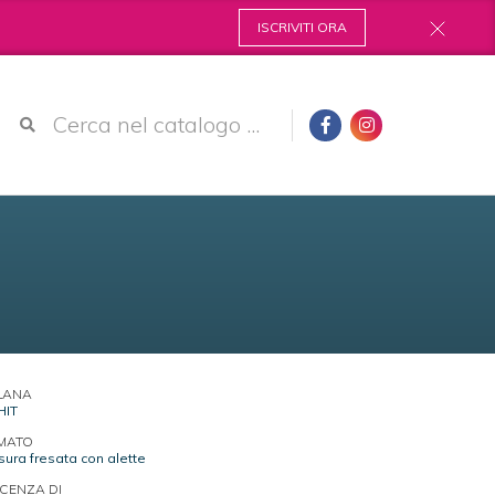
ISCRIVITI ORA
LANA
HIT
MATO
sura fresata con alette
ICENZA DI