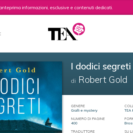
anteprima informazioni, esclusive e contenuti dedicati.
E
I dodici segreti
Robert Gold
di
GENERE
COL
Gialli e mystery
TEA 
NUMERO DI PAGINE
FOR
400
Bros
TRADUTTORE
SU L