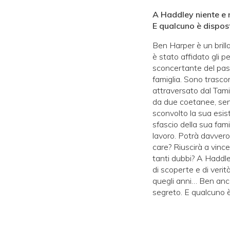
A Haddley niente e 
E qualcuno è dispost
Ben Harper è un brilla
è stato affidato gli 
sconcertante del pas
famiglia. Sono trasco
attraversato dal Tam
da due coetanee, senz
sconvolto la sua esist
sfascio della sua fami
lavoro. Potrà davvero 
care? Riu­scirà a vince
tanti dubbi? A Haddley
di scoperte e di veri
quegli anni… Ben anc
segreto. E qualcuno è