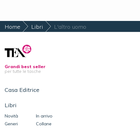
Home
Libri
L'altro uomo
Grandi best seller
per tutte le tasche
Casa Editrice
Libri
Novità
In arrivo
Generi
Collane