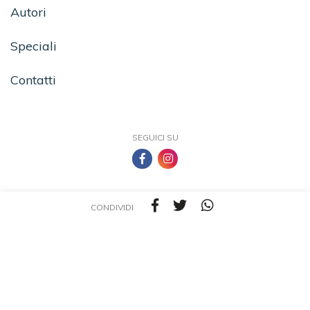
Autori
Speciali
Contatti
SEGUICI SU
CONDIVIDI
TEA - Tascabili degli Editori Associati S.r.l. | All rights reserved © 2026 | P.IVA:
09691220157
Una casa editrice del Gruppo editoriale Mauri Spagnol
Il sito tealibri.it partecipa ai programmi di affiliazione dei negozi IBS.it e Amazon EU,
forme di accordo che consentono ai siti di recepire una piccola quota dei ricavi sui
prodotti linkati e poi acquistati dagli utenti, senza variazione di prezzo per questi