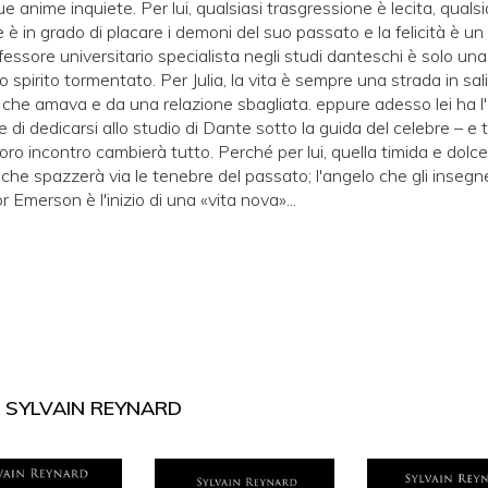
ue anime inquiete. Per lui, qualsiasi trasgressione è lecita, qual
 è in grado di placare i demoni del suo passato e la felicità è un 
fessore universitario specialista negli studi danteschi è solo un
spirito tormentato. Per Julia, la vita è sempre una strada in sal
 che amava e da una relazione sbagliata. eppure adesso lei ha l
e di dedicarsi allo studio di Dante sotto la guida del celebre – e
loro incontro cambierà tutto. Perché per lui, quella timida e dol
e che spazzerà via le tenebre del passato; l'angelo che gli insegn
r Emerson è l'inizio di una «vita nova»...
I
SYLVAIN REYNARD