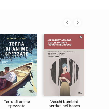
Terra di anime
Vecchi bambini
La regina
spezzate
perduti nel bosco
Ann