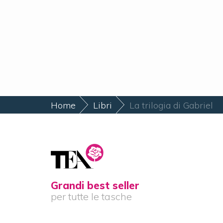
Home
Libri
La trilogia di Gabriel
Grandi best seller
per tutte le tasche