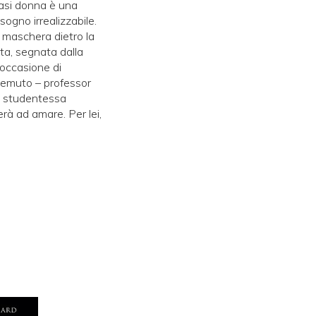
siasi donna è una
sogno irrealizzabile.
a maschera dietro la
ita, segnata dalla
'occasione di
 temuto – professor
ce studentessa
erà ad amare. Per lei,