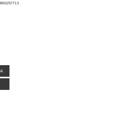
850257713
NA