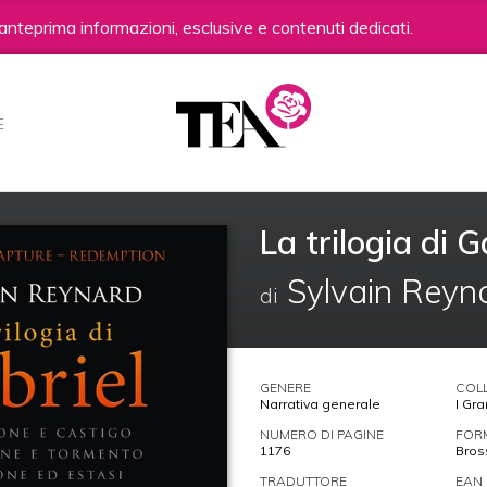
anteprima informazioni, esclusive e contenuti dedicati.
E
La trilogia di G
Sylvain Reyn
di
GENERE
COL
Narrativa generale
I Gr
NUMERO DI PAGINE
FOR
1176
Bros
TRADUTTORE
EAN