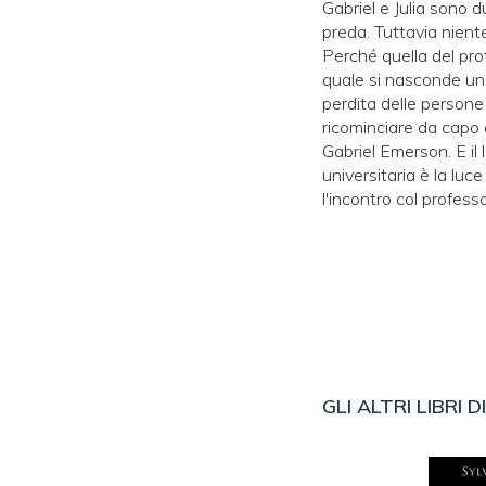
Gabriel e Julia sono d
preda. Tuttavia niente
Perché quella del pro
quale si nasconde uno 
perdita delle persone
ricominciare da capo 
Gabriel Emerson. E il 
universitaria è la luc
l'incontro col professo
GLI ALTRI LIBRI D