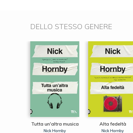
DELLO STESSO GENERE
e Sete
Tutta un'altra musica
Alta fedeltà
ssano
Nick Hornby
Nick Hornby