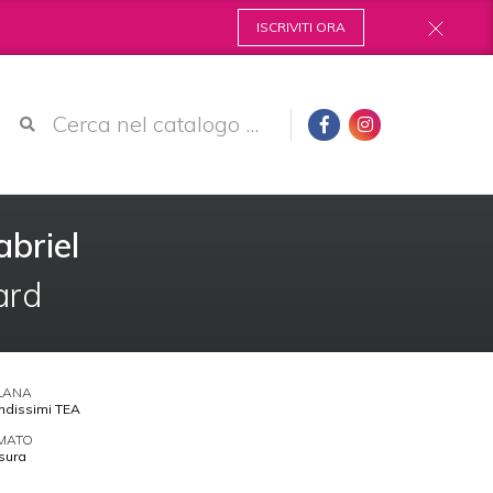
ISCRIVITI ORA
abriel
ard
LANA
andissimi TEA
MATO
sura