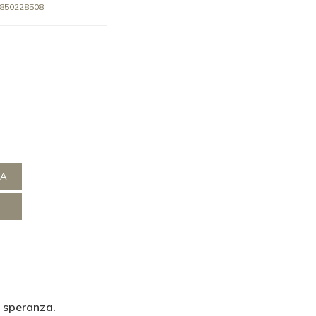
850228508
NA
a speranza.