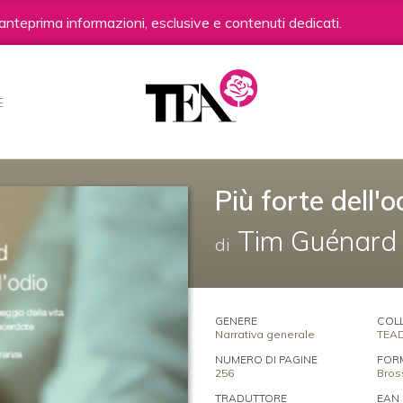
anteprima informazioni, esclusive e contenuti dedicati.
E
Più forte dell'o
Tim Guénard
di
GENERE
COL
Narrativa generale
TEAD
NUMERO DI PAGINE
FOR
256
Bros
TRADUTTORE
EAN