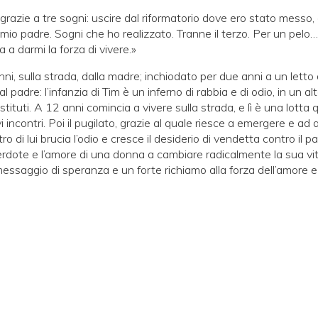
razie a tre sogni: uscire dal riformatorio dove ero stato messo,
io padre. Sogni che ho realizzato. Tranne il terzo. Per un pelo…
a darmi la forza di vivere.»
i, sulla strada, dalla madre; inchiodato per due anni a un letto
l padre: l’infanzia di Tim è un inferno di rabbia e di odio, in un alt
istituti. A 12 anni comincia a vivere sulla strada, e lì è una lotta
ivi incontri. Poi il pugilato, grazie al quale riesce a emergere e ad
ro di lui brucia l’odio e cresce il desiderio di vendetta contro il 
erdote e l’amore di una donna a cambiare radicalmente la sua vit
ssaggio di speranza e un forte richiamo alla forza dell’amore e