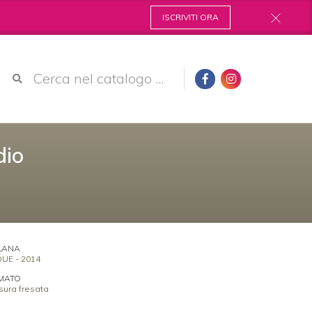
ISCRIVITI ORA
dio
LANA
UE - 2014
MATO
sura fresata