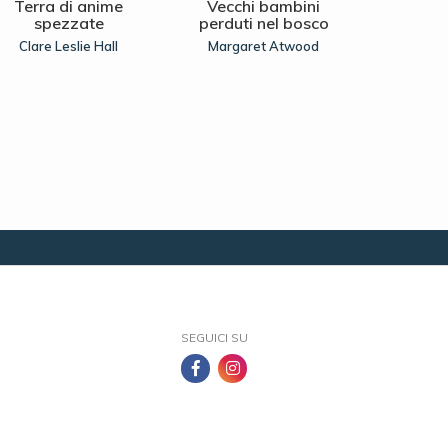
Terra di anime
Vecchi bambini
La regina
spezzate
perduti nel bosco
Ann
Clare Leslie Hall
Margaret Atwood
SEGUICI SU