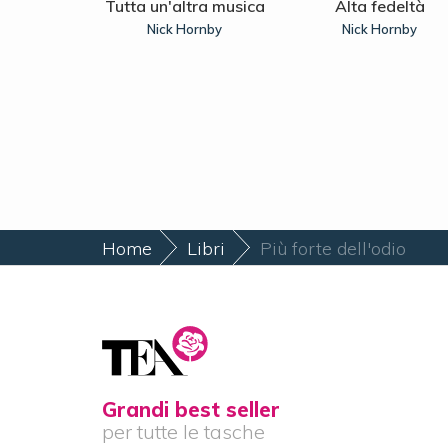
e Sete
Tutta un'altra musica
Alta fedeltà
ssano
Nick Hornby
Nick Hornby
Home
Libri
Più forte dell'odio
Grandi best seller
per tutte le tasche