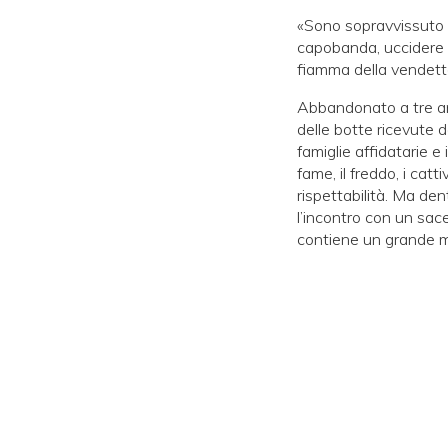
«Sono sopravvissuto g
capobanda, uccidere m
fiamma della vendetta 
Abbandonato a tre ann
delle botte ricevute da
famiglie affidatarie e 
fame, il freddo, i catt
rispettabilità. Ma dent
l’incontro con un sac
contiene un grande me