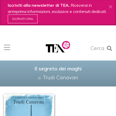
Iscriviti alla newsletter di TEA.
Riceverai in
anteprima informazioni, esclusive e contenuti dedicati.
ISCRIVITI ORA
Salta
ai
contenuti.
Cerca
|
Salta
alla
navigazione
Il segreto dei maghi
Trudi Canavan
di