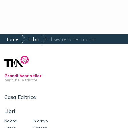
Home
Libri
Il segreto dei maghi
Grandi best seller
per tutte le tasche
Casa Editrice
Libri
Novità
In arrivo