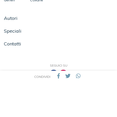
Generi
Collane
Autori
Speciali
Contatti
SEGUICI SU
CONDIVIDI
TEA - Tascabili degli Editori Associati S.r.l. | All rights reserved © 2026 | P.IVA:
09691220157
Una casa editrice del Gruppo editoriale Mauri Spagnol