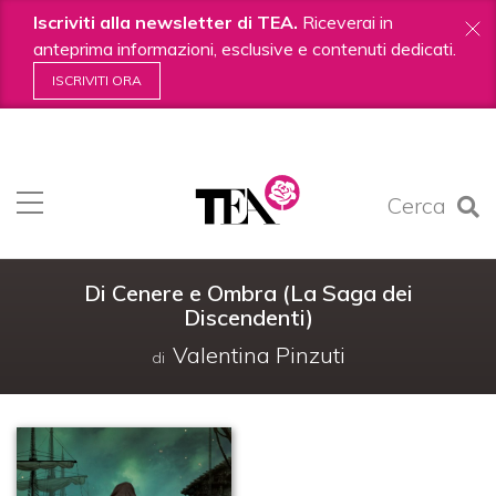
Iscriviti alla newsletter di TEA.
Riceverai in
anteprima informazioni, esclusive e contenuti dedicati.
ISCRIVITI ORA
Salta
ai
contenuti.
Cerca
|
Salta
alla
navigazione
Di Cenere e Ombra (La Saga dei
Discendenti)
Valentina Pinzuti
di