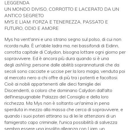
LEGGENDA
UN MONDO DIVISO, CORROTTO E LACERATO DA UN
ANTICO SEGRETO
MYS E LIAM: FORZA E TENEREZZA, PASSATO E
FUTURO, ODIO E AMORE
Mys ha vent'anni e uno strano segno sul polso, di cui non
ricorda nulla. È un'abile ladra ma, nei bassifondi di Eidinn,
corrotta capitale di Calydon, bisogna lottare ogni giorno per
sopravvivere. Ed è ancora più dura quando si è una
degli
ashling
, persone dalle abilità soprannaturali che da
secoli sono cacciate e uccise per la loro magia, venduta poi
al mercato nero a chi offre di più tra i potenti e facoltosi.
Cioè ai nobili appartenenti alle dieci famiglie dei
Discendenti, a coloro che dominano Calydon dall'alto
dell'inespugnabile Palazzo del Consiglio e della loro
ricchezza. Ma Mys non è soltanto un'anima in pena
sperduta in mezzo alla massa che cerca di sopravvivere, e
quando i suoi poteri attirano su di lei le attenzioni di un
famigerato capo criminale, l'unica possibilità di salvezza
sembra essere una insolita alleanza con Liam, un