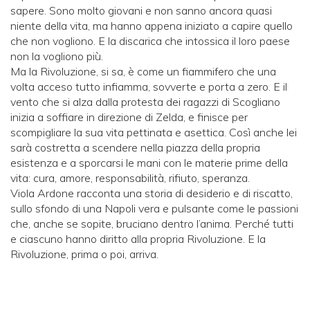
sapere. Sono molto giovani e non sanno ancora quasi
niente della vita, ma hanno appena iniziato a capire quello
che non vogliono. E la discarica che intossica il loro paese
non la vogliono più.
Ma la Rivoluzione, si sa, è come un fiammifero che una
volta acceso tutto infiamma, sovverte e porta a zero. E il
vento che si alza dalla protesta dei ragazzi di Scogliano
inizia a soffiare in direzione di Zelda, e finisce per
scompigliare la sua vita pettinata e asettica. Così anche lei
sarà costretta a scendere nella piazza della propria
esistenza e a sporcarsi le mani con le materie prime della
vita: cura, amore, responsabilità, rifiuto, speranza.
Viola Ardone racconta una storia di desiderio e di riscatto,
sullo sfondo di una Napoli vera e pulsante come le passioni
che, anche se sopite, bruciano dentro l’anima. Perché tutti
e ciascuno hanno diritto alla propria Rivoluzione. E la
Rivoluzione, prima o poi, arriva.