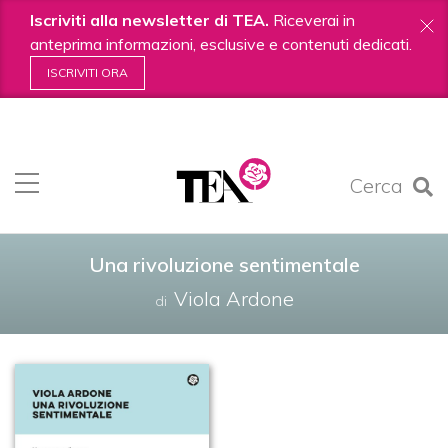
Iscriviti alla newsletter di TEA.
Riceverai in
anteprima informazioni, esclusive e contenuti dedicati.
ISCRIVITI ORA
Salta
ai
contenuti.
Cerca
|
Salta
alla
navigazione
Una rivoluzione sentimentale
Viola Ardone
di