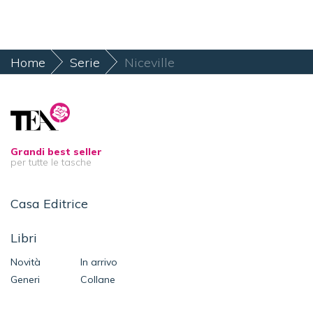
Home
Serie
Niceville
Grandi best seller
per tutte le tasche
Casa Editrice
Libri
Novità
In arrivo
Generi
Collane