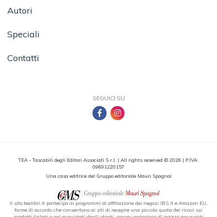
Autori
Speciali
Contatti
SEGUICI SU
TEA - Tascabili degli Editori Associati S.r.l. | All rights reserved © 2026 | P.IVA:
09691220157
Una casa editrice del Gruppo editoriale Mauri Spagnol
Il sito tealibri.it partecipa ai programmi di affiliazione dei negozi IBS.it e Amazon EU,
forme di accordo che consentono ai siti di recepire una piccola quota dei ricavi sui
prodotti linkati e poi acquistati dagli utenti, senza variazione di prezzo per questi