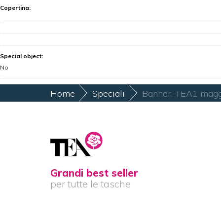
Copertina
:
Special object
:
No
Home
Speciali
Banner_TEA1 magg
Grandi best seller
per tutte le tasche