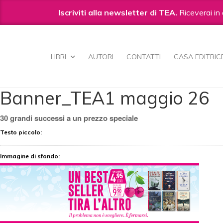
Iscriviti alla newsletter di TEA.
Riceverai in 
Salta
ai
LIBRI
AUTORI
CONTATTI
CASA EDITRIC
contenuti.
|
Salta
alla
navigazione
Banner_TEA1 maggio 26
30 grandi successi a un prezzo speciale
Testo piccolo
:
Immagine di sfondo
: