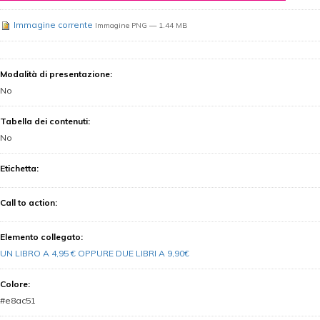
Immagine corrente
Immagine PNG
— 1.44 MB
Modalità di presentazione
:
No
Tabella dei contenuti
:
No
Etichetta
:
Call to action
:
Elemento collegato
:
UN LIBRO A 4,95 € OPPURE DUE LIBRI A 9,90€
Colore
:
#e8ac51