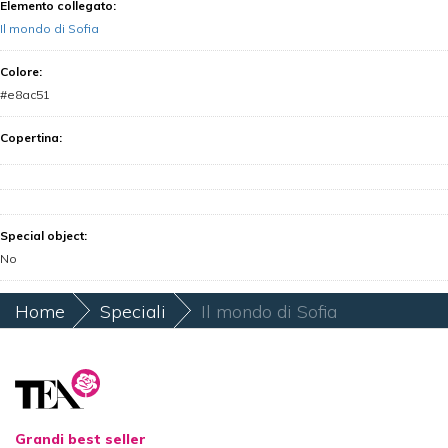
Elemento collegato
:
Il mondo di Sofia
Colore
:
#e8ac51
Copertina
:
Special object
:
No
Home
Speciali
Il mondo di Sofia
Grandi best seller