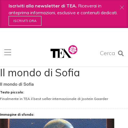
Iscriviti alla newsletter di TEA.
Riceverai in
anteprima informazioni, esclusive e contenuti dedicati.
ISCRIVITI ORA
Salta
ai
contenuti.
Cerca
|
Salta
alla
Il mondo di Sofia
navigazione
Il mondo di Sofia
Testo piccolo
:
Finalmente in TEA il best seller internazionale di Jostein Gaarder
Immagine di sfondo
: