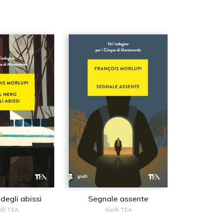
degli abissi
Segnale assente
lli TEA
Gialli TEA