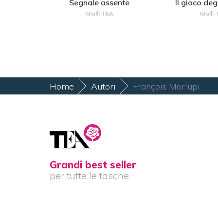
Segnale assente
Il gioco deg
Gialli TEA
Gialli
Home
Autori
François Morlupi
Grandi best seller
per tutte le tasche