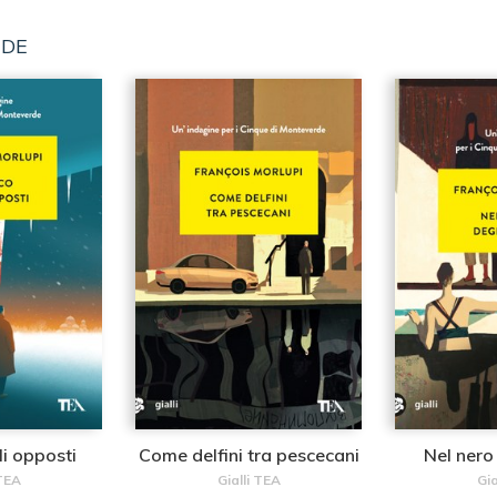
RDE
li opposti
Come delfini tra pescecani
Nel nero 
 TEA
Gialli TEA
Gia