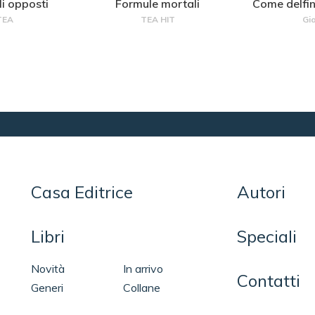
li opposti
Formule mortali
Come delfin
 TEA
TEA HIT
Gia
Casa Editrice
Autori
Libri
Speciali
Novità
In arrivo
Contatti
Generi
Collane