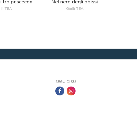
i tra pescecani
Nel nero degli abissi
lli TEA
Gialli TEA
SEGUICI SU