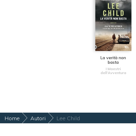
La verità non
basta
I Maestri
dell'Avventura
Home
Autori
Lee Child