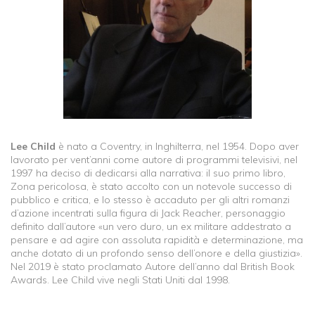
Lee Child
è nato a Coventry, in Inghilterra, nel 1954. Dopo aver
lavorato per vent’anni come autore di programmi televisivi, nel
1997 ha deciso di dedicarsi alla narrativa: il suo primo libro,
Zona pericolosa, è stato accolto con un notevole successo di
pubblico e critica, e lo stesso è accaduto per gli altri romanzi
d’azione incentrati sulla figura di Jack Reacher, personaggio
definito dall’autore «un vero duro, un ex militare addestrato a
pensare e ad agire con assoluta rapidità e determinazione, ma
anche dotato di un profondo senso dell’onore e della giustizia».
Nel 2019 è stato proclamato Autore dell’anno dal British Book
Awards. Lee Child vive negli Stati Uniti dal 1998.