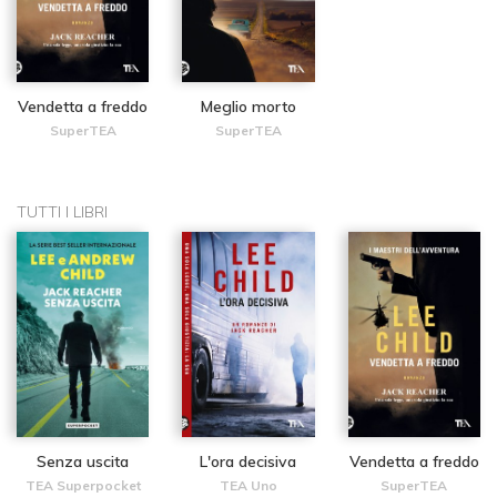
Vendetta a freddo
Meglio morto
SuperTEA
SuperTEA
TUTTI I LIBRI
Senza uscita
L'ora decisiva
Vendetta a freddo
TEA Superpocket
TEA Uno
SuperTEA