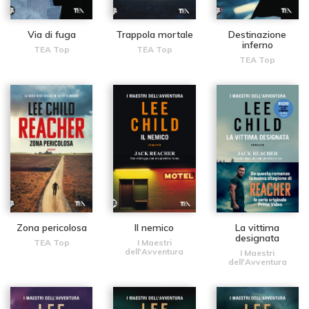
Via di fuga
Trappola mortale
Destinazione
inferno
TEA Top
TEA Top
TEA Top
Zona pericolosa
Il nemico
La vittima
designata
TEA Top
I Maestri
dell'Avventura
I Maestri
dell'Avventura