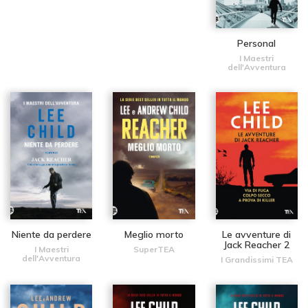
Personal
I Maestri
dell'Avventura
Niente da perdere
Meglio morto
Le avventure di
Jack Reacher 2
I Maestri
SuperTEA
dell'Avventura
I Grandissimi TEA