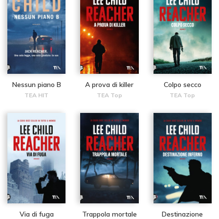
Nessun piano B
A prova di killer
Colpo secco
TEA HIT
TEA Top
TEA Top
Via di fuga
Trappola mortale
Destinazione