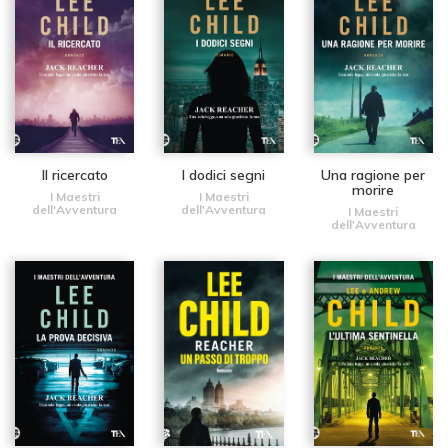
Il ricercato
I dodici segni
Una ragione per
morire
I Maestri
I Maestri
dell'Avventura
dell'Avventura
I Maestri
dell'Avventura