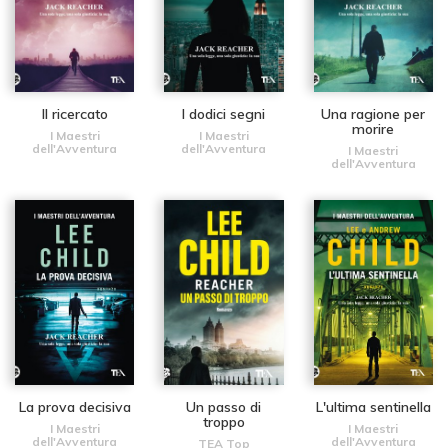
Il ricercato
I dodici segni
Una ragione per
morire
I Maestri
I Maestri
dell'Avventura
dell'Avventura
I Maestri
dell'Avventura
La prova decisiva
Un passo di
L'ultima sentinella
troppo
I Maestri
I Maestri
dell'Avventura
dell'Avventura
TEA Top