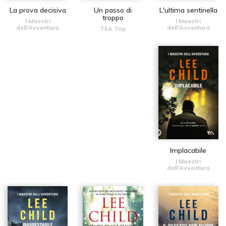
La prova decisiva
Un passo di
L'ultima sentinella
troppo
I Maestri
I Maestri
dell'Avventura
dell'Avventura
TEA Top
Implacabile
I Maestri
dell'Avventura