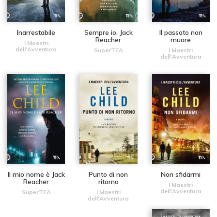
Inarrestabile
Sempre io, Jack
Il passato non
Reacher
muore
I Maestri
dell'Avventura
SuperTEA
I Maestri
dell'Avventura
Il mio nome è Jack
Punto di non
Non sfidarmi
Reacher
ritorno
I Maestri
dell'Avventura
SuperTEA
I Maestri
dell'Avventura