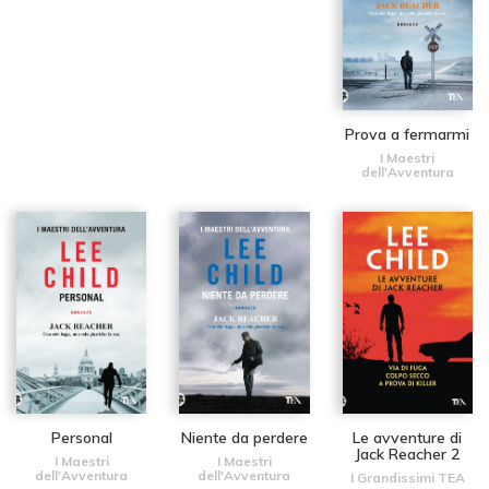
Prova a fermarmi
I Maestri
dell'Avventura
Personal
Niente da perdere
Le avventure di
Jack Reacher 2
I Maestri
I Maestri
dell'Avventura
dell'Avventura
I Grandissimi TEA