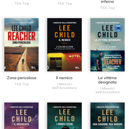
inferno
TEA Top
TEA Top
TEA Top
Zona pericolosa
Il nemico
La vittima
designata
TEA Top
I Maestri
dell'Avventura
I Maestri
dell'Avventura