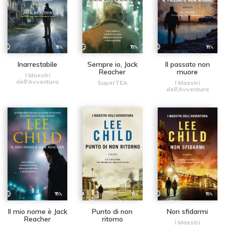
Inarrestabile
Sempre io, Jack
Il passato non
Reacher
muore
I Maestri
dell'Avventura
SuperTEA
I Maestri
dell'Avventura
Il mio nome è Jack
Punto di non
Non sfidarmi
Reacher
ritorno
I Maestri