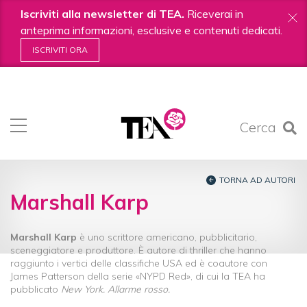
Iscriviti alla newsletter di TEA.
Riceverai in
anteprima informazioni, esclusive e contenuti dedicati.
ISCRIVITI ORA
Salta
ai
contenuti.
Cerca
|
Salta
alla
navigazione
TORNA AD AUTORI
Marshall Karp
Marshall Karp
è uno scrittore americano, pubblicitario,
sceneggiatore e produttore. È autore di thriller che hanno
raggiunto i vertici delle classifiche USA ed è coautore con
James Patterson della serie «NYPD Red», di cui la TEA ha
pubblicato
New York. Allarme rosso.