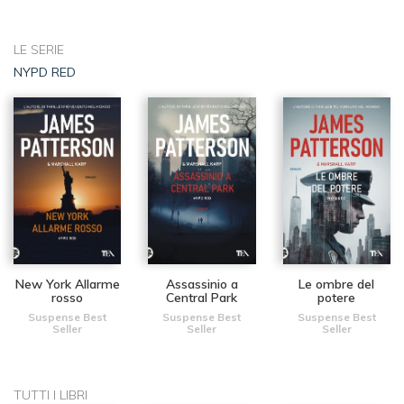
LE SERIE
NYPD RED
New York Allarme
Assassinio a
Le ombre del
rosso
Central Park
potere
Suspense Best
Suspense Best
Suspense Best
Seller
Seller
Seller
TUTTI I LIBRI