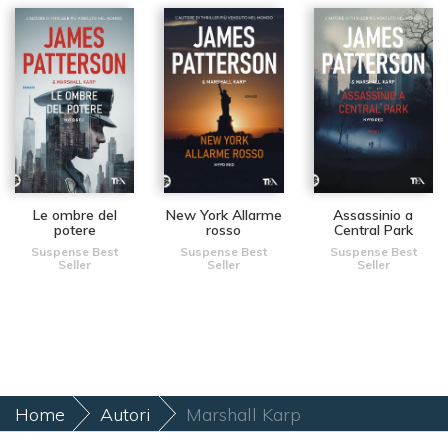
Le ombre del
New York Allarme
Assassinio a
potere
rosso
Central Park
Suspense Best
Suspense Best
Suspense Best
Seller
Seller
Seller
Home
Autori
Marshall Karp