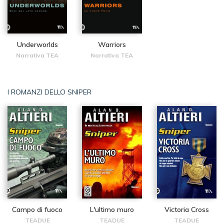
Underworlds
Warriors
Narrativa TEA
Narrativa TEA
I ROMANZI DELLO SNIPER
Campo di fuoco
L'ultimo muro
Victoria Cross
TEADUE
TEADUE
TEADUE