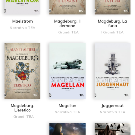
Maelstrom
Magdeburg. Il
Magdeburg. La
demone
furia
Narrativa TEA
I Grandi TEA
I Grandi TEA
Magdeburg.
Magellan
Juggernaut
L'eretico
Narrativa TEA
Narrativa TEA
I Grandi TEA