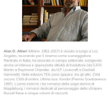
Alan D. Altieri
(Milano, 1952-2017) è vissuto a lungo a Los
Angeles, lavorando per il cinema come sceneggiatore.
Rientrato in Italia, ha lavorato in campo editoriale, svolgendo
anche un’intensa e apprezzata attività di traduttore (da G.R.R.
Martin a Raymond Chandler, da H.P. Lovecraft a Dashiell
Hammett). Nelle edizioni TEA sono apparsi, tra gli altri,
Città
oscura
,
Città di ombre
,
Ultima luce
,
Kondor
(Premio Scerbanenco
1997),
L’uomo esterno
, i tre romanzi della saga storica di
Magdeburg, i romanzi dedicati al personaggio dello «Sniper»
Russell Kane e cinque volumi di racconti.