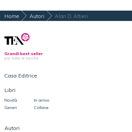
Home
Autori
Alan D. Altieri
Grandi best seller
per tutte le tasche
Casa Editrice
Libri
Novità
In arrivo
Generi
Collane
Autori