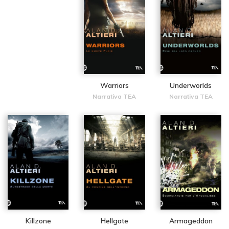
Warriors
Underworlds
Narrativa TEA
Narrativa TEA
Killzone
Hellgate
Armageddon