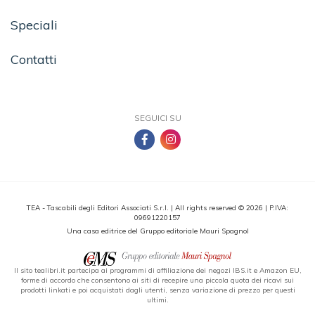
Speciali
Contatti
SEGUICI SU
TEA - Tascabili degli Editori Associati S.r.l. | All rights reserved © 2026 | P.IVA:
09691220157
Una casa editrice del Gruppo editoriale Mauri Spagnol
Il sito tealibri.it partecipa ai programmi di affiliazione dei negozi IBS.it e Amazon EU,
forme di accordo che consentono ai siti di recepire una piccola quota dei ricavi sui
prodotti linkati e poi acquistati dagli utenti, senza variazione di prezzo per questi
ultimi.