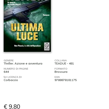
GENERE
COLLANA
Thriller
,
Azione e avventura
TEADUE - 481
NUMERO DI PAGINE
FORMATO
644
Brossura
SU LICENZA DI
EAN
Corbaccio
9788878181175
€ 9,80