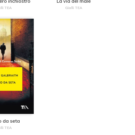
ero inchiostro
La via del male
lli TEA
Gialli TEA
o da seta
lli TEA