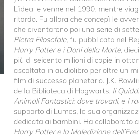
L’idea le venne nel 1990, mentre viag
ritardo. Fu allora che concepì le avv
che diventarono poi una serie di sette l
Pietra Filosofale
, fu pubblicato nel Re
Harry Potter e i Doni della Morte
, die
più di seicento milioni di copie in ott
ascoltata in audiolibro per oltre un mi
film di successo planetario. J.K. Rowling
della Biblioteca di Hogwarts:
Il Quidd
Animali Fantastici: dove trovarli
, e
I r
supporto di Lumos, la sua organizzaz
dedicata ai bambini. Ha collaborato al
Harry Potter e la Maledizione dell’Ere