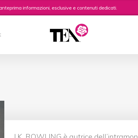
anteprima informazioni, esclusive e contenuti dedicati.
E
J.K. ROWLING è autrice dell’intramont