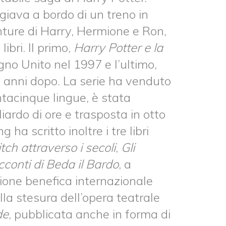
giava a bordo di un treno in
enture di Harry, Hermione e Ron,
ibri. Il primo,
Harry Potter e la
gno Unito nel 1997 e l’ultimo,
ci anni dopo. La serie ha venduto
antacinque lingue, è stata
liardo di ore e trasposta in otto
 ha scritto inoltre i tre libri
itch attraverso i secoli
,
Gli
acconti di Beda il Bardo
, a
ione benefica internazionale
la stesura dell’opera teatrale
de
, pubblicata anche in forma di