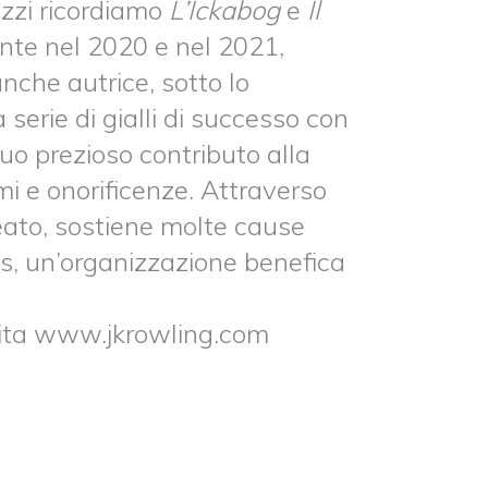
azzi ricordiamo
L’Ickabog
e
Il
ente nel 2020 e nel 2021,
anche autrice, sotto lo
serie di gialli di successo con
uo prezioso contributo alla
mi e onorificenze. Attraverso
reato, sostiene molte cause
os, un’organizzazione benefica
visita www.jkrowling.com