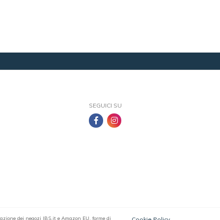
SEGUICI SU
filiazione dei negozi IBS.it e Amazon EU, forme di
Cookie Policy