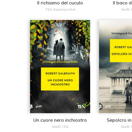
Il richiamo del cuculo
Il baco 
TEA Superpocket
Gialli
Un cuore nero inchiostro
Sepolcro i
Gialli TEA
Gialli