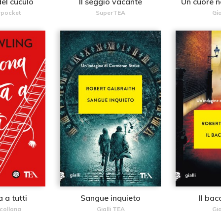
del cuculo
Il seggio vacante
Un cuore n
rpocket
SuperTEA
Gia
 a tutti
Sangue inquieto
Il bac
collana
Gialli TEA
Gia