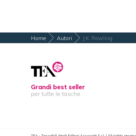
Home
Autori
J.K. Rowling
Grandi best seller
per tutte le tasche
TEA - Tascabili degli Editori Associati S.r.l. | All rights res