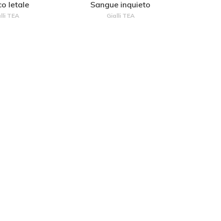
o letale
Sangue inquieto
lli TEA
Gialli TEA