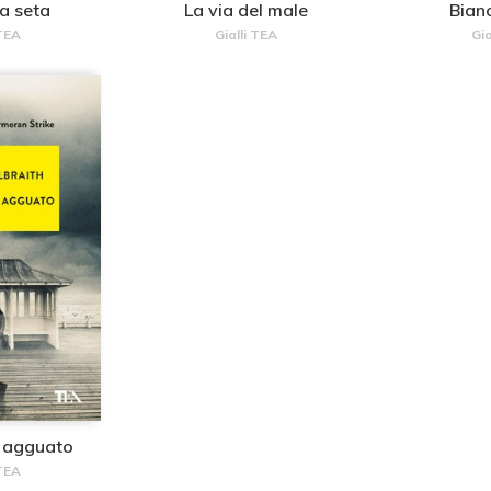
da seta
La via del male
Bianc
 TEA
Gialli TEA
Gia
n agguato
 TEA