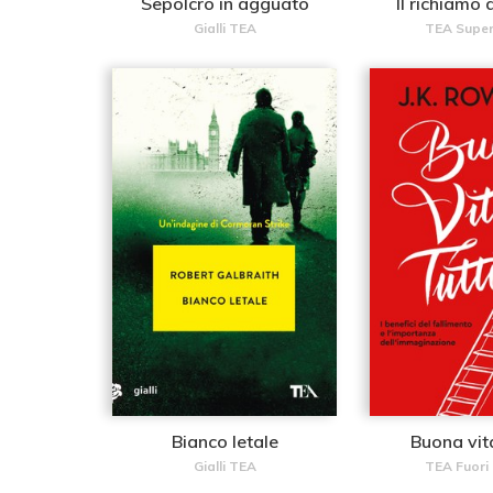
Sepolcro in agguato
Il richiamo 
Gialli TEA
TEA Supe
Bianco letale
Buona vita
Gialli TEA
TEA Fuori 