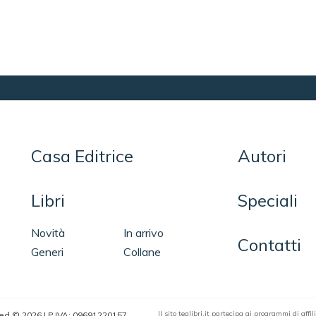
Casa Editrice
Autori
Libri
Speciali
Novità
In arrivo
Contatti
Generi
Collane
Il sito tealibri.it partecipa ai programmi di af
erved © 2026 | P.IVA: 09691220157