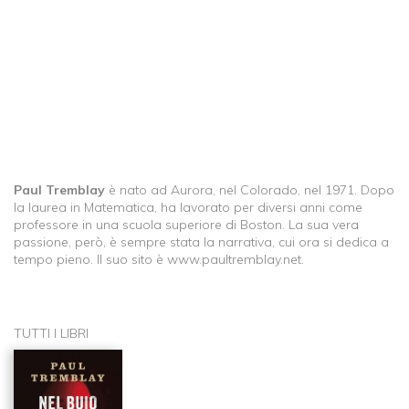
Paul Tremblay
è nato ad Aurora, nel Colorado, nel 1971. Dopo
la laurea in Matematica, ha lavorato per diversi anni come
professore in una scuola superiore di Boston. La sua vera
passione, però, è sempre stata la narrativa, cui ora si dedica a
tempo pieno. Il suo sito è www.paultremblay.net.
TUTTI I LIBRI