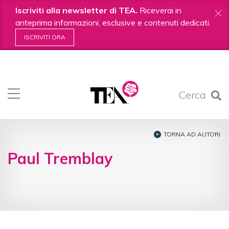
Iscriviti alla newsletter di TEA.
Riceverai in
anteprima informazioni, esclusive e contenuti dedicati.
ISCRIVITI ORA
Salta
ai
contenuti.
Cerca
|
Salta
alla
navigazione
TORNA AD AUTORI
Paul Tremblay