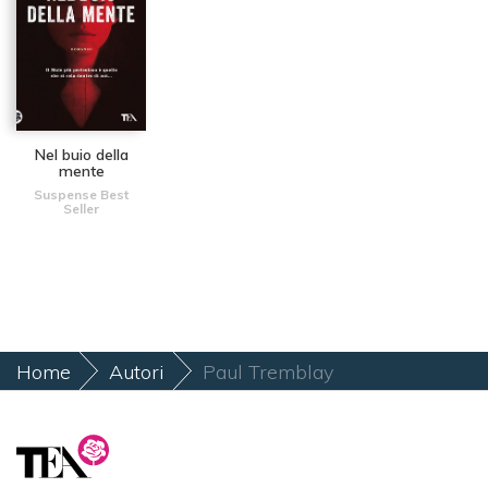
Nel buio della
mente
Suspense Best
Seller
Home
Autori
Paul Tremblay