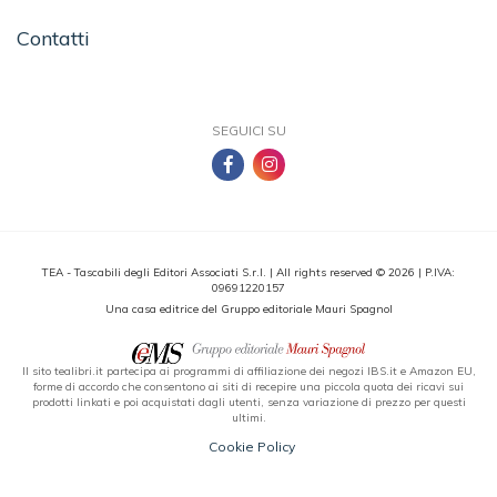
Contatti
SEGUICI SU
TEA - Tascabili degli Editori Associati S.r.l. | All rights reserved © 2026 | P.IVA:
09691220157
Una casa editrice del Gruppo editoriale Mauri Spagnol
Il sito tealibri.it partecipa ai programmi di affiliazione dei negozi IBS.it e Amazon EU,
forme di accordo che consentono ai siti di recepire una piccola quota dei ricavi sui
prodotti linkati e poi acquistati dagli utenti, senza variazione di prezzo per questi
ultimi.
Cookie Policy