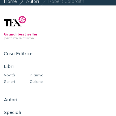
Home
Autori
Robert Galbraith
Grandi best seller
per tutte le tasche
Casa Editrice
Libri
Novità
In arrivo
Generi
Collane
Autori
Speciali