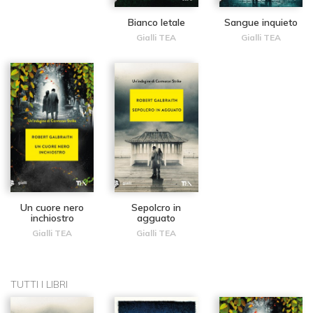
Bianco letale
Sangue inquieto
Gialli TEA
Gialli TEA
Un cuore nero
Sepolcro in
inchiostro
agguato
Gialli TEA
Gialli TEA
TUTTI I LIBRI