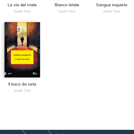
La via del male
Bianco letale
Sangue inquieto
Gialli TEA
Gialli TEA
Gialli TEA
Il baco da seta
Gialli TEA