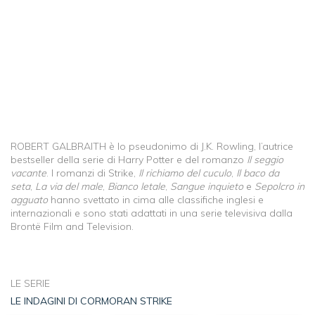
ROBERT GALBRAITH è lo pseudonimo di J.K. Rowling, l’autrice
bestseller della serie di Harry Potter e del romanzo
Il seggio
vacante
. I romanzi di Strike,
Il richiamo del cuculo
,
Il baco da
seta
,
La via del male
,
Bianco letale
,
Sangue inquieto
e
Sepolcro in
agguato
hanno svettato in cima alle classifiche inglesi e
internazionali e sono stati adattati in una serie televisiva dalla
Brontë Film and Television.
LE SERIE
LE INDAGINI DI CORMORAN STRIKE