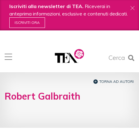
Iscriviti alla newsletter di TEA.
Riceverai in
anteprima informazioni, esclusive e contenuti dedicati.
ISCRIVITI ORA
Salta
ai
contenuti.
Cerca
|
Salta
alla
navigazione
TORNA AD AUTORI
Robert Galbraith