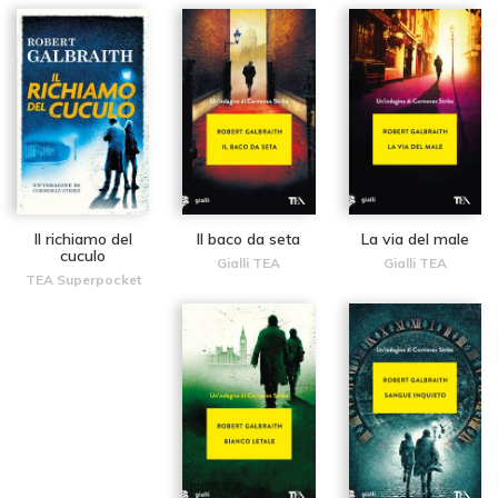
Il richiamo del
Il baco da seta
La via del male
cuculo
Gialli TEA
Gialli TEA
TEA Superpocket