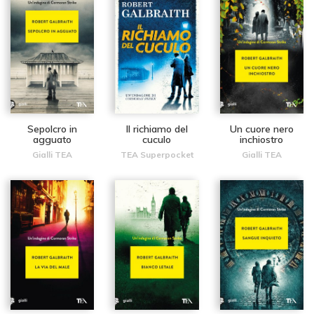
Sepolcro in
Il richiamo del
Un cuore nero
agguato
cuculo
inchiostro
Gialli TEA
TEA Superpocket
Gialli TEA