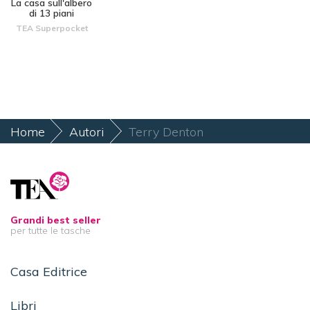
La casa sull'albero
di 13 piani
TEA Superpocket
Home
Autori
Terry Denton
Grandi best seller
per tutte le tasche
Casa Editrice
Libri