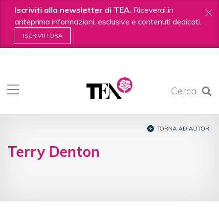
Iscriviti alla newsletter di TEA.
Riceverai in
anteprima informazioni, esclusive e contenuti dedicati.
ISCRIVITI ORA
Salta
ai
contenuti.
Cerca
|
Salta
alla
navigazione
TORNA AD AUTORI
Terry Denton