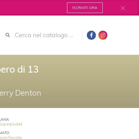
ISCRIVITI ORA
bero di 13
erry Denton
LANA
Superpocket
MATO
sura fresata