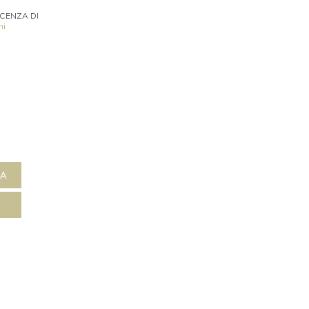
ICENZA DI
ni
NA