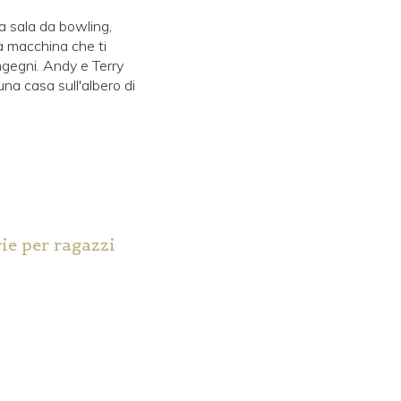
a sala da bowling,
na macchina che ti
ingegni. Andy e Terry
una casa sull'albero di
rie per ragazzi