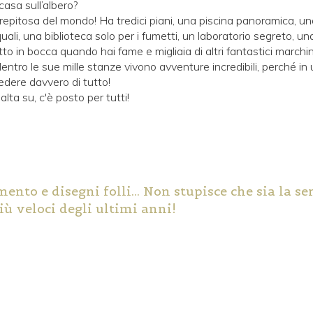
casa sull’albero?
trepitosa del mondo! Ha tredici piani, una piscina panoramica, un
ali, una biblioteca solo per i fumetti, un laboratorio segreto, u
tto in bocca quando hai fame e migliaia di altri fantastici march
dentro le sue mille stanze vivono avventure incredibili, perché in 
cedere davvero di tutto!
alta su, c'è posto per tutti!
ento e disegni folli... Non stupisce che sia la se
iù veloci degli ultimi anni!