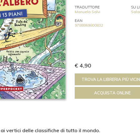
TRADUTTORE
SU L
Manuela Salvi
Sala
EAN
9788869800832
€ 4,90
TROVA LA LIBRERIA PIÙ VICI
ACQUISTA ONLINE
ai vertici delle classifiche di tutto il mondo.