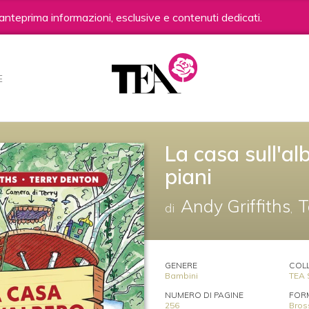
anteprima informazioni, esclusive e contenuti dedicati.
E
La casa sull'al
piani
Andy Griffiths
T
di
,
GENERE
COL
Bambini
TEA 
NUMERO DI PAGINE
FOR
256
Bros