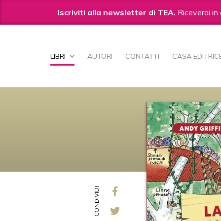
Iscriviti alla newsletter di TEA.
Riceverai in 
Salta
ai
LIBRI
AUTORI
CONTATTI
CASA EDITRIC
contenuti.
|
Salta
alla
navigazione