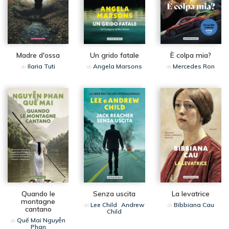
Madre d'ossa
Un grido fatale
È colpa mia?
Ilaria Tuti
Angela Marsons
Mercedes Ron
di
di
di
Quando le
Senza uscita
La levatrice
montagne
Lee Child
Andrew
Bibbiana Cau
di
,
di
cantano
Child
Quế Mai Nguyễn
di
Phan