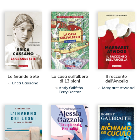
La Grande Sete
La casa sull'albero
Il racconto
di 13 piani
dell'Ancella
Erica Cassano
di
Andy Griffiths
Margaret Atwood
di
,
di
Terry Denton