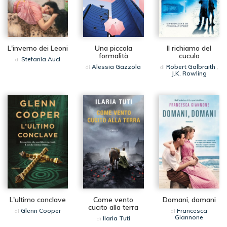
L'inverno dei Leoni
Una piccola
Il richiamo del
formalità
cuculo
Stefania Auci
di
Alessia Gazzola
Robert Galbraith
di
di
,
J.K. Rowling
L'ultimo conclave
Come vento
Domani, domani
cucito alla terra
Glenn Cooper
Francesca
di
di
Giannone
Ilaria Tuti
di