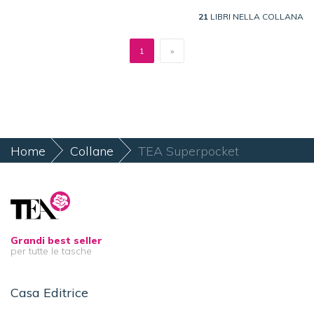
21
LIBRI NELLA COLLANA
1
»
Home
Collane
TEA Superpocket
Grandi best seller
per tutte le tasche
Casa Editrice