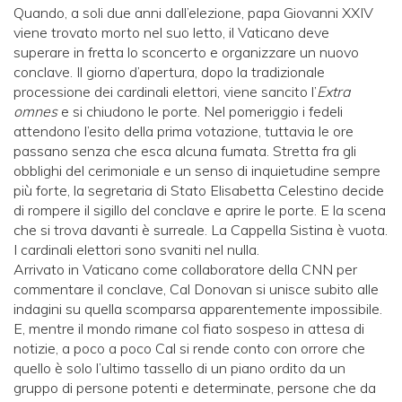
Quando, a soli due anni dall’elezione, papa Giovanni XXIV
viene trovato morto nel suo letto, il Vaticano deve
superare in fretta lo sconcerto e organizzare un nuovo
conclave. Il giorno d’apertura, dopo la tradizionale
processione dei cardinali elettori, viene sancito l’
Extra
omnes
e si chiudono le porte. Nel pomeriggio i fedeli
attendono l’esito della prima votazione, tuttavia le ore
passano senza che esca alcuna fumata. Stretta fra gli
obblighi del cerimoniale e un senso di inquietudine sempre
più forte, la segretaria di Stato Elisabetta Celestino decide
di rompere il sigillo del conclave e aprire le porte. E la scena
che si trova davanti è surreale. La Cappella Sistina è vuota.
I cardinali elettori sono svaniti nel nulla.
Arrivato in Vaticano come collaboratore della CNN per
commentare il conclave, Cal Donovan si unisce subito alle
indagini su quella scomparsa apparentemente impossibile.
E, mentre il mondo rimane col fiato sospeso in attesa di
notizie, a poco a poco Cal si rende conto con orrore che
quello è solo l’ultimo tassello di un piano ordito da un
gruppo di persone potenti e determinate, persone che da