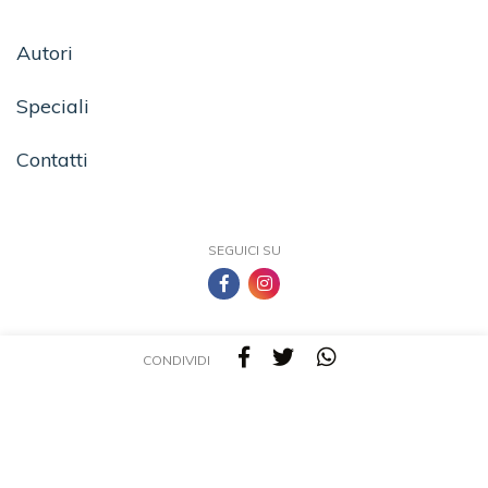
Autori
Speciali
Contatti
SEGUICI SU
CONDIVIDI
TEA - Tascabili degli Editori Associati S.r.l. | All rights reserved © 2026 | P.IVA:
09691220157
Una casa editrice del Gruppo editoriale Mauri Spagnol
Il sito tealibri.it partecipa ai programmi di affiliazione dei negozi IBS.it e Amazon EU,