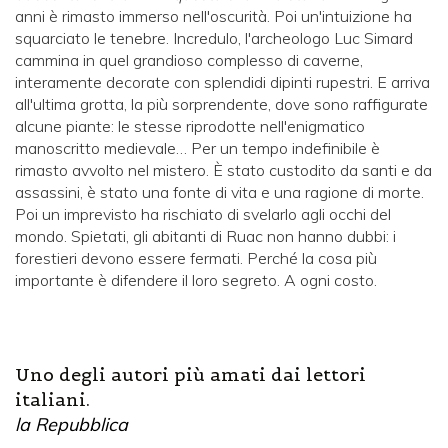
anni è rimasto immerso nell'oscurità. Poi un'intuizione ha
squarciato le tenebre. Incredulo, l'archeologo Luc Simard
cammina in quel grandioso complesso di caverne,
interamente decorate con splendidi dipinti rupestri. E arriva
all'ultima grotta, la più sorprendente, dove sono raffigurate
alcune piante: le stesse riprodotte nell'enigmatico
manoscritto medievale… Per un tempo indefinibile è
rimasto avvolto nel mistero. È stato custodito da santi e da
assassini, è stato una fonte di vita e una ragione di morte.
Poi un imprevisto ha rischiato di svelarlo agli occhi del
mondo. Spietati, gli abitanti di Ruac non hanno dubbi: i
forestieri devono essere fermati. Perché la cosa più
importante è difendere il loro segreto. A ogni costo.
Uno degli autori più amati dai lettori
italiani.
la Repubblica