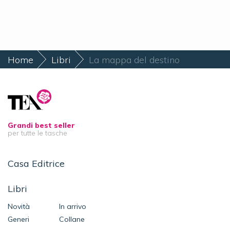
Home
Libri
La mappa del destino
Grandi best seller
per tutte le tasche
Casa Editrice
Libri
Novità
In arrivo
Generi
Collane