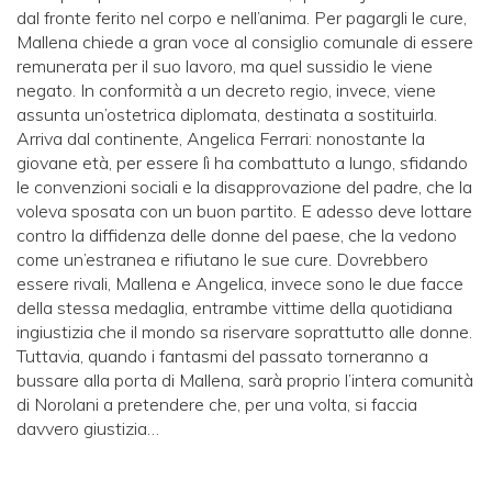
dal fronte ferito nel corpo e nell’anima. Per pagargli le cure,
Mallena chiede a gran voce al consiglio comunale di essere
remunerata per il suo lavoro, ma quel sussidio le viene
negato. In conformità a un decreto regio, invece, viene
assunta un’ostetrica diplomata, destinata a sostituirla.
Arriva dal continente, Angelica Ferrari: nonostante la
giovane età, per essere lì ha combattuto a lungo, sfidando
le convenzioni sociali e la disapprovazione del padre, che la
voleva sposata con un buon partito. E adesso deve lottare
contro la diffidenza delle donne del paese, che la vedono
come un’estranea e rifiutano le sue cure. Dovrebbero
essere rivali, Mallena e Angelica, invece sono le due facce
della stessa medaglia, entrambe vittime della quotidiana
ingiustizia che il mondo sa riservare soprattutto alle donne.
Tuttavia, quando i fantasmi del passato torneranno a
bussare alla porta di Mallena, sarà proprio l’intera comunità
di Norolani a pretendere che, per una volta, si faccia
davvero
giustizia…