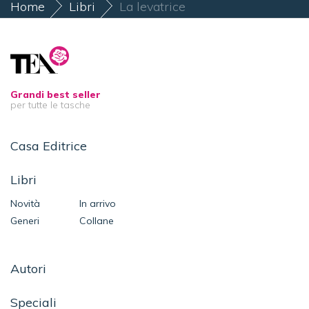
Home
Libri
La levatrice
Grandi best seller
per tutte le tasche
Casa Editrice
Libri
Novità
In arrivo
Generi
Collane
Autori
Speciali