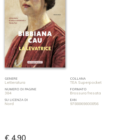
GENERE
COLLANA
Letteratura
TEA Superpocket
NUMERO DI PAGINE
FORMATO
384
Brossura fresata
SU LICENZA DI
EAN
Nord
9788869800856
€ 4,90