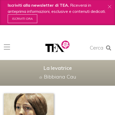
Iscriviti alla newsletter di TEA.
Riceverai in
anteprima informazioni, esclusive e contenuti dedicati.
ISCRIVITI ORA
Salta
ai
contenuti.
Cerca
|
Salta
alla
navigazione
La levatrice
Bibbiana Cau
di