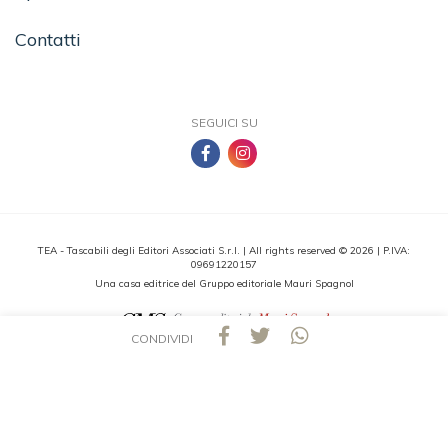
Contatti
SEGUICI SU
TEA - Tascabili degli Editori Associati S.r.l. | All rights reserved © 2026 | P.IVA:
09691220157
Una casa editrice del Gruppo editoriale Mauri Spagnol
CONDIVIDI
Il sito tealibri.it partecipa ai programmi di affiliazione dei negozi IBS.it e Amazon EU,
forme di accordo che consentono ai siti di recepire una piccola quota dei ricavi sui
prodotti linkati e poi acquistati dagli utenti, senza variazione di prezzo per questi
ultimi.
Cookie Policy