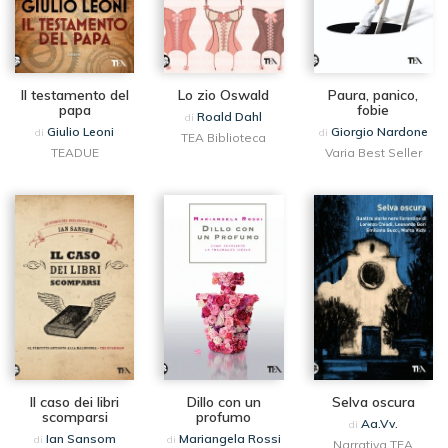
Il testamento del
Lo zio Oswald
Paura, panico,
papa
fobie
Roald Dahl
di
Giulio Leoni
Giorgio Nardone
di
di
TEA Biblioteca
TEADUE
Varia Best Seller
Il caso dei libri
Dillo con un
Selva oscura
scomparsi
profumo
Aa.Vv.
di
Ian Sansom
Mariangela Rossi
di
di
Narrativa TEA