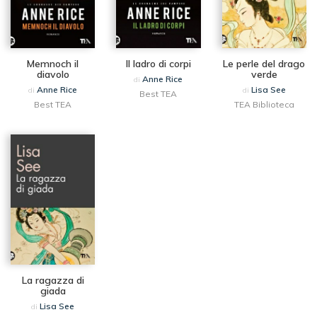
Memnoch il
Il ladro di corpi
Le perle del drago
diavolo
verde
Anne Rice
di
Anne Rice
Lisa See
di
di
Best TEA
Best TEA
TEA Biblioteca
La ragazza di
giada
Lisa See
di