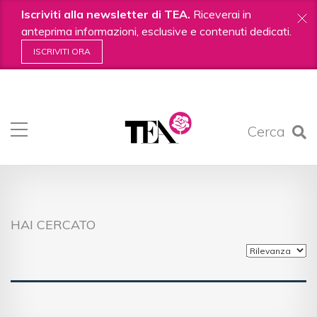
Iscriviti alla newsletter di TEA.
Riceverai in
anteprima informazioni, esclusive e contenuti dedicati.
ISCRIVITI ORA
Salta
ai
contenuti.
Cerca
|
Salta
alla
navigazione
HAI CERCATO