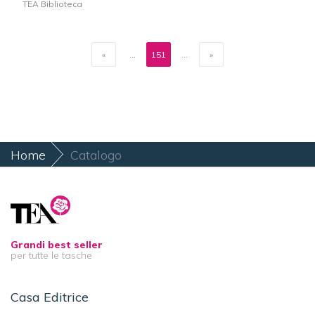
TEA Biblioteca
«
...
151
...
»
Home
Catalogo
Grandi best seller
per tutte le tasche
Casa Editrice