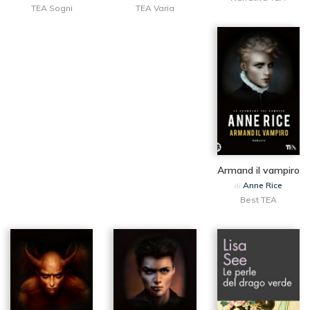
TEA Sogni
TEA Varia
Armand il vampiro
Anne Rice
di
Best TEA