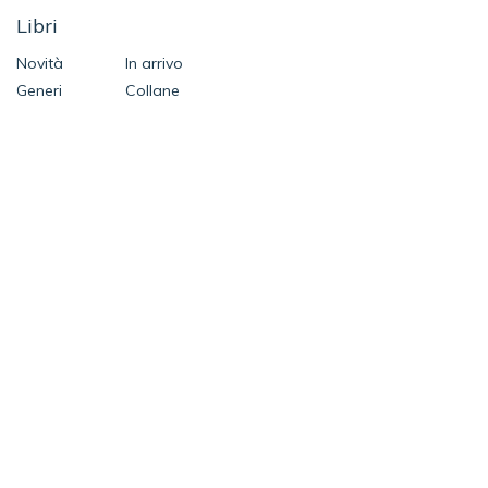
Libri
Novità
In arrivo
Generi
Collane
Autori
Speciali
Contatti
SEGUICI SU