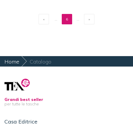
«
...
6
...
»
Home
Catalogo
Grandi best seller
per tutte le tasche
Casa Editrice