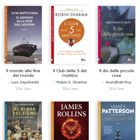
Il mondo alla fine
Il Club delle 5 del
Il dio delle piccole
del mondo
mattino
cose
Luis Sepúlveda
Robin S. Sharma
Arundhati Roy
di
di
di
TEA Uno
TEA Uno
TEA Uno