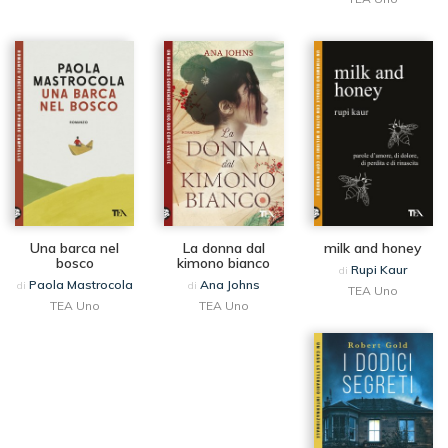
Una barca nel
La donna dal
milk and honey
bosco
kimono bianco
Rupi Kaur
di
Paola Mastrocola
Ana Johns
di
di
TEA Uno
TEA Uno
TEA Uno