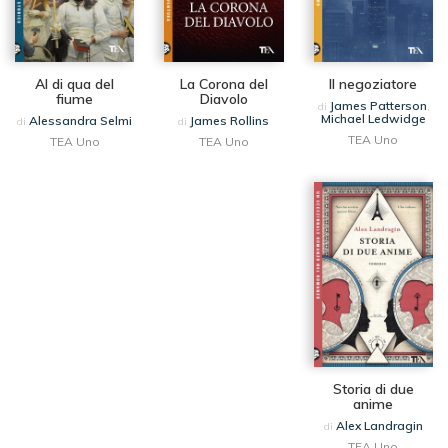
Al di qua del
La Corona del
Il negoziatore
fiume
Diavolo
James Patterson
di
,
Michael Ledwidge
Alessandra Selmi
James Rollins
di
di
TEA Uno
TEA Uno
TEA Uno
Storia di due
anime
Alex Landragin
di
TEA Uno