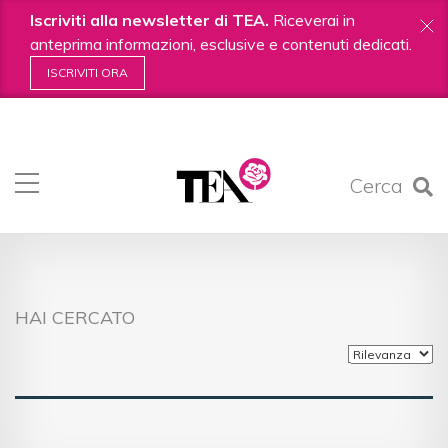
Iscriviti alla newsletter di TEA.
Riceverai in
anteprima informazioni, esclusive e contenuti dedicati.
ISCRIVITI ORA
Salta
ai
contenuti.
Cerca
|
Salta
alla
navigazione
HAI CERCATO