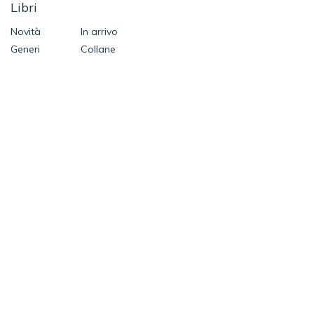
Libri
Novità
In arrivo
Generi
Collane
Autori
Speciali
Contatti
SEGUICI SU