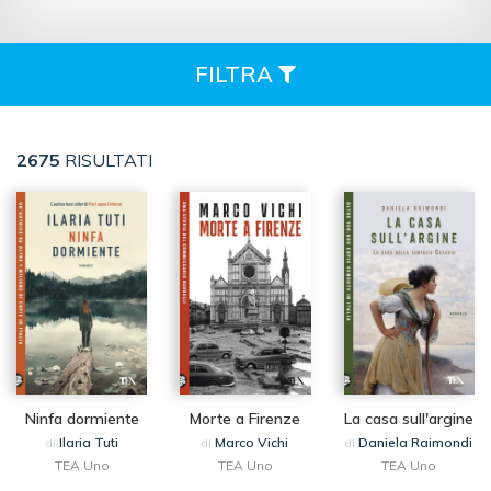
FILTRA
2675
RISULTATI
Ninfa dormiente
Morte a Firenze
La casa sull'argine
Ilaria Tuti
Marco Vichi
Daniela Raimondi
di
di
di
TEA Uno
TEA Uno
TEA Uno