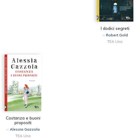
I dodici segreti
Robert Gold
di
TEA Uno
Costanza e buoni
propositi
Alessia Gazzola
di
TEA Uno