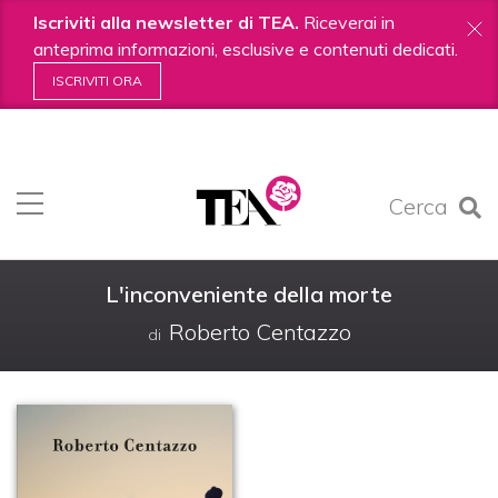
Iscriviti alla newsletter di TEA.
Riceverai in
anteprima informazioni, esclusive e contenuti dedicati.
ISCRIVITI ORA
Salta
ai
contenuti.
Cerca
|
Salta
alla
navigazione
L'inconveniente della morte
Roberto Centazzo
di