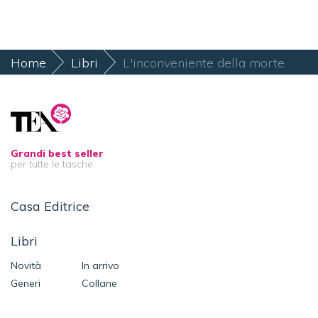
Home
Libri
L'inconveniente della morte
Grandi best seller
per tutte le tasche
Casa Editrice
Libri
Novità
In arrivo
Generi
Collane