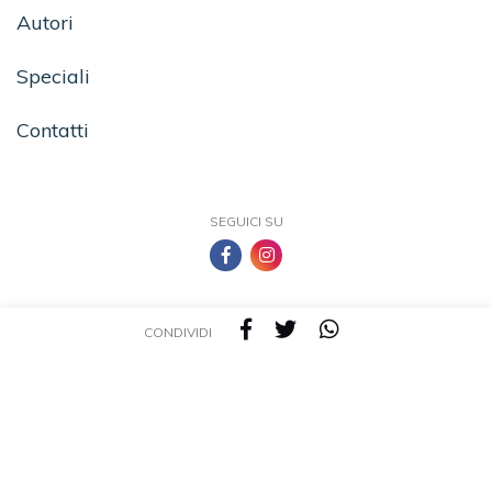
Autori
Speciali
Contatti
SEGUICI SU
CONDIVIDI
TEA - Tascabili degli Editori Associati S.r.l. | All rights reserved © 2026 | P.IVA:
09691220157
Una casa editrice del Gruppo editoriale Mauri Spagnol
Il sito tealibri.it partecipa ai programmi di affiliazione dei negozi IBS.it e Amazon EU,
forme di accordo che consentono ai siti di recepire una piccola quota dei ricavi sui
prodotti linkati e poi acquistati dagli utenti, senza variazione di prezzo per questi