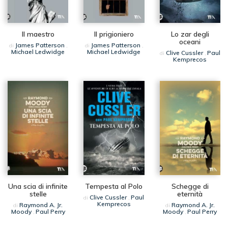
Il maestro
Il prigioniero
Lo zar degli
oceani
James Patterson
James Patterson
di
,
di
,
Michael Ledwidge
Michael Ledwidge
Clive Cussler
Paul
di
,
Kemprecos
Una scia di infinite
Tempesta al Polo
Schegge di
stelle
eternità
Clive Cussler
Paul
di
,
Kemprecos
Raymond A. Jr.
Raymond A. Jr.
di
di
Moody
Paul Perry
Moody
Paul Perry
,
,