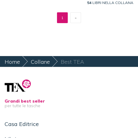
54
LIBRI NELLA COLLANA
1
»
Home
Collane
Best TEA
Grandi best seller
per tutte le tasche
Casa Editrice