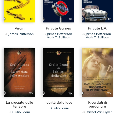
Virgin
Private Games
Private L.A.
James Patterson
James Patterson
James Patterson
di
di
,
di
,
Mark T. Sullivan
Mark T. Sullivan
La crociata delle
I delitti della luce
Ricordati di
tenebre
perdonare
Giulio Leoni
di
Giulio Leoni
Rachel Van Dyken
di
di