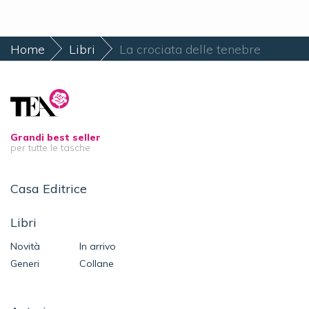
Home
Libri
La crociata delle tenebre
Grandi best seller
per tutte le tasche
Casa Editrice
Libri
Novità
In arrivo
Generi
Collane