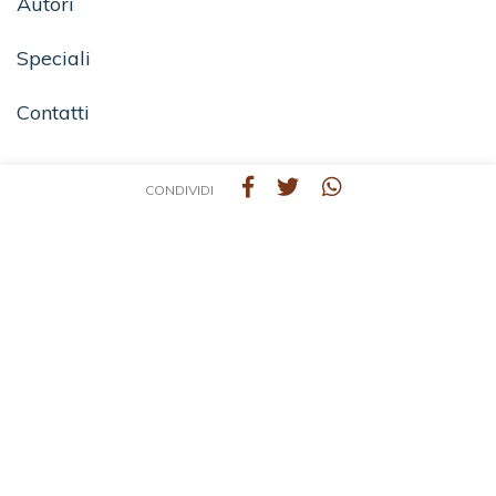
Autori
Speciali
Contatti
CONDIVIDI
SEGUICI SU
TEA - Tascabili degli Editori Associati S.r.l. | All rights reserved © 2026 | P.IVA:
09691220157
Una casa editrice del Gruppo editoriale Mauri Spagnol
Il sito tealibri.it partecipa ai programmi di affiliazione dei negozi IBS.it e Amazon EU,
forme di accordo che consentono ai siti di recepire una piccola quota dei ricavi sui
prodotti linkati e poi acquistati dagli utenti, senza variazione di prezzo per questi
ultimi.