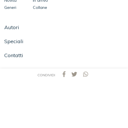
Novità
In arrivo
Generi
Collane
Autori
Speciali
Contatti
CONDIVIDI
SEGUICI SU
TEA - Tascabili degli Editori Associati S.r.l. | All rights reserved © 2026 | P.IVA:
09691220157
Una casa editrice del Gruppo editoriale Mauri Spagnol