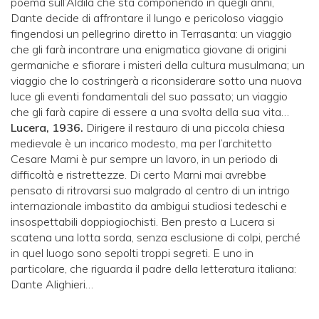
poema sull’Aldilà che sta componendo in quegli anni,
Dante decide di affrontare il lungo e pericoloso viaggio
fingendosi un pellegrino diretto in Terrasanta: un viaggio
che gli farà incontrare una enigmatica giovane di origini
germaniche e sfiorare i misteri della cultura musulmana; un
viaggio che lo costringerà a riconsiderare sotto una nuova
luce gli eventi fondamentali del suo passato; un viaggio
che gli farà capire di essere a una svolta della sua vita…
Lucera, 1936.
Dirigere il restauro di una piccola chiesa
medievale è un incarico modesto, ma per l’architetto
Cesare Marni è pur sempre un lavoro, in un periodo di
difficoltà e ristrettezze. Di certo Marni mai avrebbe
pensato di ritrovarsi suo malgrado al centro di un intrigo
internazionale imbastito da ambigui studiosi tedeschi e
insospettabili doppiogiochisti. Ben presto a Lucera si
scatena una lotta sorda, senza esclusione di colpi, perché
in quel luogo sono sepolti troppi segreti. E uno in
particolare, che riguarda il padre della letteratura italiana:
Dante Alighieri…