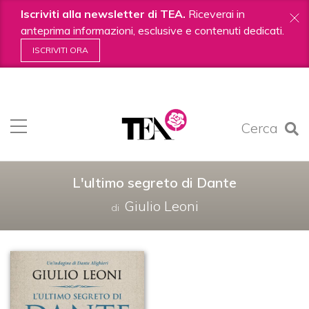
Iscriviti alla newsletter di TEA.
Riceverai in
anteprima informazioni, esclusive e contenuti dedicati.
ISCRIVITI ORA
Salta
ai
contenuti.
Cerca
|
Salta
alla
navigazione
L'ultimo segreto di Dante
Giulio Leoni
di