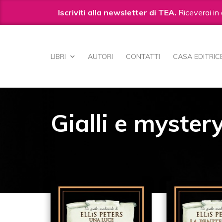
Iscriviti alla newsletter di TEA.
Riceverai in 
Salta
ai
LIBRI
AUTORI
CONTATTI
CASA EDITRIC
contenuti.
|
Salta
alla
navigazione
Gialli e myster
572
IN GIALLI E MYSTERY