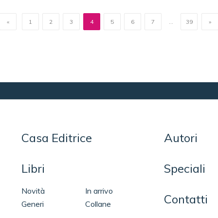
«
1
2
3
4
5
6
7
...
39
»
Casa Editrice
Autori
Libri
Speciali
Novità
In arrivo
Contatti
Generi
Collane