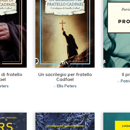
di fratello
Un sacrilegio per fratello
Il 
ael
Cadfael
Patri
di
Peters
Ellis Peters
di