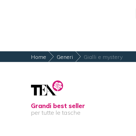
Home
Generi
Gialli e mystery
Grandi best seller
per tutte le tasche