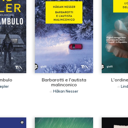
ambulo
Barbarotti e l'autista
L'ordine
malinconico
epler
Lin
di
Håkan Nesser
di