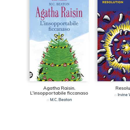
Agatha Raisin.
Resolu
L'insopportabile ficcanaso
Irvine
di
M.C. Beaton
di