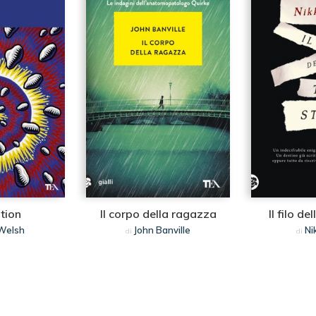
tion
Il corpo della ragazza
Il filo de
 Welsh
John Banville
Nik
di
di