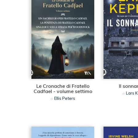
Le Cronache di Fratello
Il sonn
Cadfael - volume settimo
Lars K
di
Ellis Peters
di