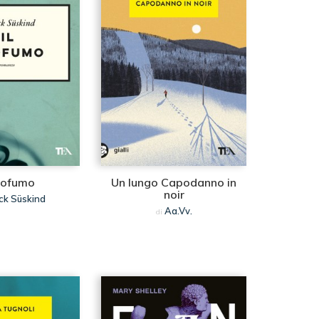
profumo
Un lungo Capodanno in
noir
ck Süskind
Aa.Vv.
di