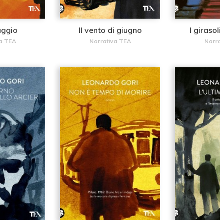
aggio
Il vento di giugno
I giraso
a TEA
Narrativa TEA
Narr