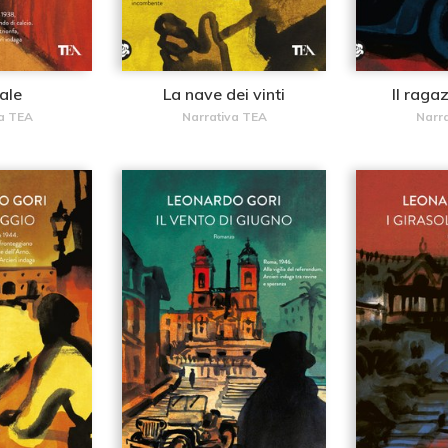
nale
La nave dei vinti
Il raga
a TEA
Narrativa TEA
Narr