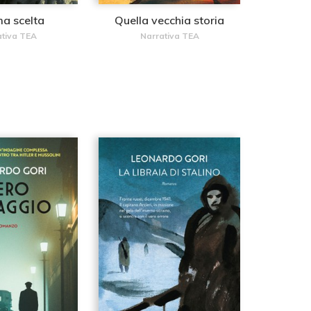
ma scelta
Quella vecchia storia
ativa TEA
Narrativa TEA