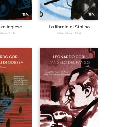
zzo inglese
La libraia di Stalino
ativa TEA
Narrativa TEA