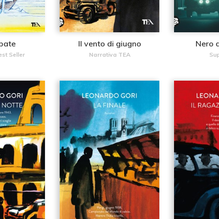
ubate
Il vento di giugno
Nero 
st Seller
Narrativa TEA
Su