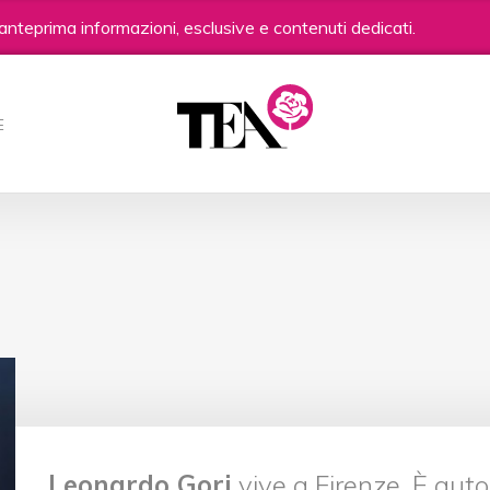
anteprima informazioni, esclusive e contenuti dedicati.
E
Leonardo Gori
vive a Firenze. È auto