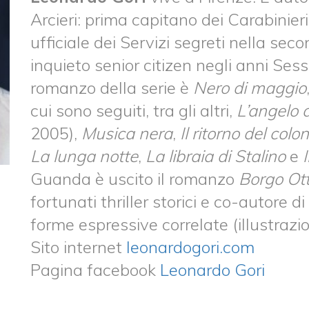
Arcieri: prima capitano dei Carabinieri 
ufficiale dei Servizi segreti nella se
inquieto senior citizen negli anni Ses
romanzo della serie è
Nero di maggio
cui sono seguiti, tra gli altri,
L’angelo 
2005),
Musica nera
,
Il ritorno del colo
La lunga notte
,
La libraia di Stalino
e
Guanda è uscito il romanzo
Borgo Ot
fortunati thriller storici e co-autore 
forme espressive correlate (illustraz
Sito internet
leonardogori.com
Pagina facebook
Leonardo Gori