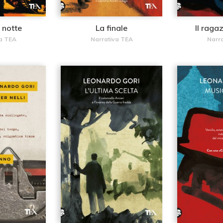
 notte
La finale
Il raga
a TEA
Narrativa TEA
Narr