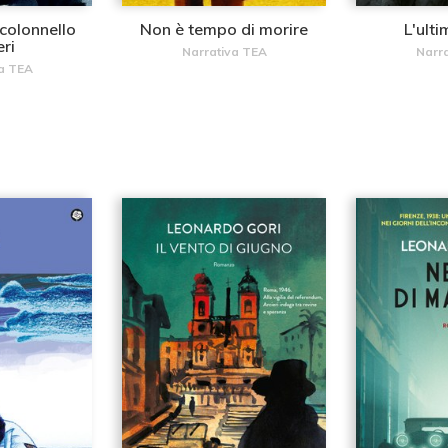
l colonnello
Non è tempo di morire
L'ulti
eri
Narrativa TEA
Narr
a TEA