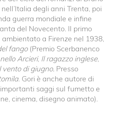
nell’Italia degli anni Trenta, poi
conda guerra mondiale e infine
santa del Novecento. Il primo
, ambientato a Firenze nel 1938,
del fango
(Premio Scerbanenco
nnello Arcieri
,
Il ragazzo inglese
,
Il vento di giugno.
Presso
tomila
. Gori è anche autore di
di importanti saggi sul fumetto e
ione, cinema, disegno animato).