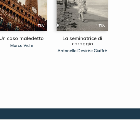
Un caso maledetto
La seminatrice di
Il gioco
coraggio
Marco Vichi
Javie
Antonella Desirèe Giuffrè