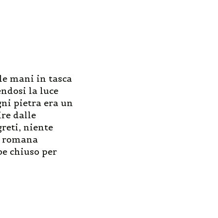
le mani in tasca
endosi la luce
gni pietra era un
ire dalle
greti, niente
ta romana
be chiuso per