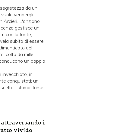
n segretezza da un
 vuole vendergli
on Arcieri. L'anziano
oscenza gestisce un
ri con la fonte,
svela subito di essere
 dimenticato del
ro, colto da mille
ti conducono un doppio
 invecchiato, in
nte conquistati; un
celta, l'ultima, forse
, attraversando i
ratto vivido