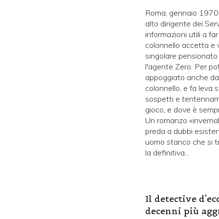
Roma, gennaio 1970. I
alto dirigente dei Se
informazioni utili a fa
colonnello accetta e
singolare pensionato 
l'agente Zero. Per pot
appoggiato anche da al
colonnello, e fa leva s
sospetti e tentenname
gioco, e dove è sempre
Un romanzo «invernale
preda a dubbi esistenz
uomo stanco che si tro
la definitiva...
Il detective d'e
decenni più aggr