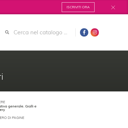
ISCRIVITI ORA
i
ERE
ativa generale
,
Gialli e
ery
RO DI PAGINE