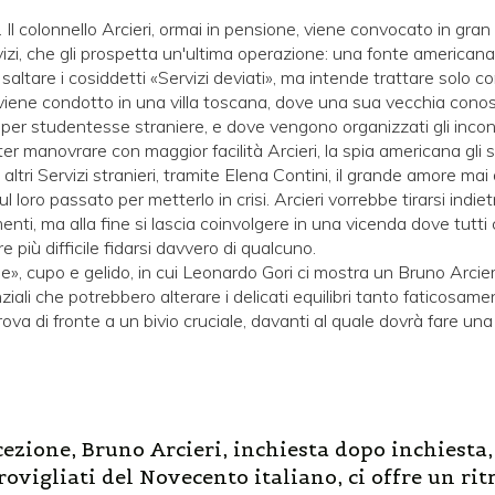
l colonnello Arcieri, ormai in pensione, viene convocato in gra
rvizi, che gli prospetta un'ultima operazione: una fonte americana
r saltare i cosiddetti «Servizi deviati», ma intende trattare solo c
 viene condotto in una villa toscana, dove una sua vecchia con
per studentesse straniere, e dove vengono organizzati gli incont
er manovrare con maggior facilità Arcieri, la spia americana gli 
tri Servizi stranieri, tramite Elena Contini, il grande amore mai
ul loro passato per metterlo in crisi. Arcieri vorrebbe tirarsi indiet
nti, ma alla fine si lascia coinvolgere in una vicenda dove tut
 più difficile fidarsi davvero di qualcuno.
», cupo e gelido, in cui Leonardo Gori ci mostra un Bruno Arcieri
iali che potrebbero alterare i delicati equilibri tanto faticosame
va di fronte a un bivio cruciale, davanti al quale dovrà fare una s
ccezione, Bruno Arcieri, inchiesta dopo inchiesta
ovigliati del Novecento italiano, ci offre un rit