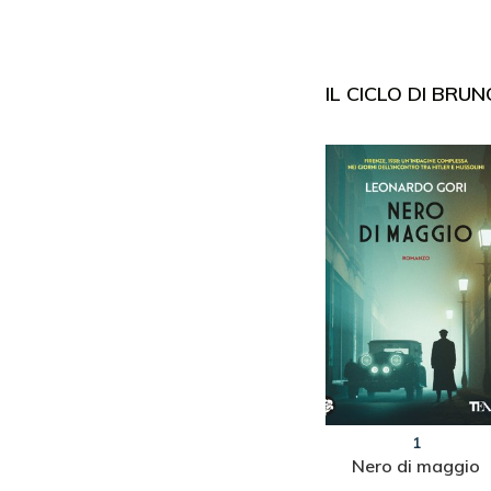
IL CICLO DI BRUN
15
1
 scelta
Quella vecchia storia
Nero di maggio