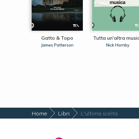
ei dannati
Gatto & Topo
Tutta un'altra musi
Rice
James Patterson
Nick Hornby
Home
Libri
L'ultima scelta