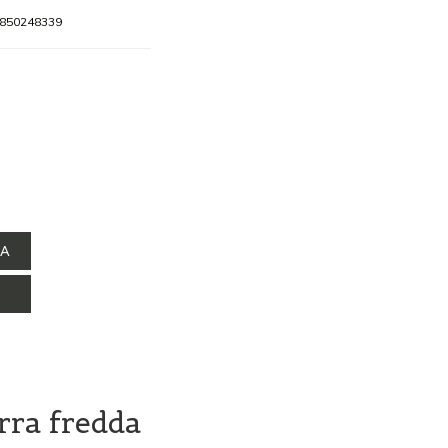
850248339
NA
erra fredda