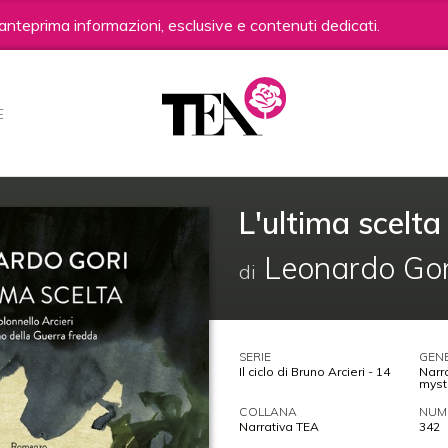
anteprima informazioni, esclusive e contenuti dedicati.
E
L'ultima scelta
Leonardo Gor
di
SERIE
GEN
Il ciclo di Bruno Arcieri - 14
Narr
myst
COLLANA
NUME
Narrativa TEA
342