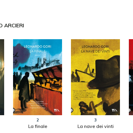
O ARCIERI
2
3
La finale
La nave dei vinti