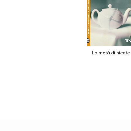
verso casa
Un mondo ignorato
La metà di niente