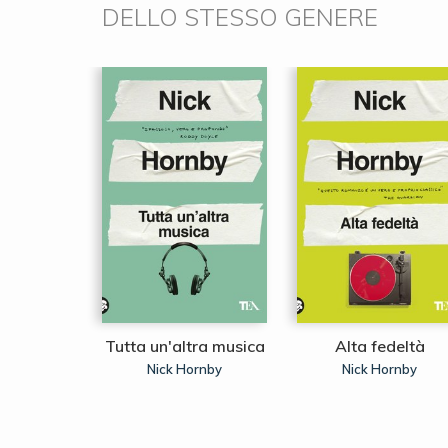
DELLO STESSO GENERE
montagne
Tutta un'altra musica
Alta fedeltà
ano
Nick Hornby
Nick Hornby
uyễn Phan