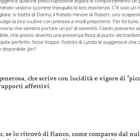
ggera e qualche preoccupazione legata al comportamento un p
 Graham vedono scorrere tranquilla la loro esistenza. C'è solo un 
iare: si tratta di Danny, il fratello minore di Robert, uno scapes
lge la loro routine con pretese e modi prepotenti. Per fortuna, 
sona che sembra portare un po' di serenità. Ciarán presenta ai
bile, che presto diventa una presenza fissa al punto da trasferirs
ospite perfetto, forse troppo: l'istinto di Lynda le suggerisce che 
 disponibile Jon?
enerosa, che scrive con lucidità e vigore di "pic
apporti affettivi.
to, se lo ritrovò di fianco, come comparso dal null