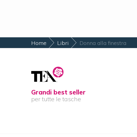
Home
Libri
Donna alla finestra
Grandi best seller
per tutte le tasche