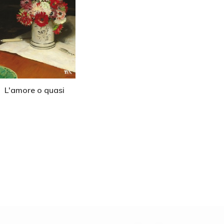
L'amore o quasi
Tutto per amore
Quel
sa