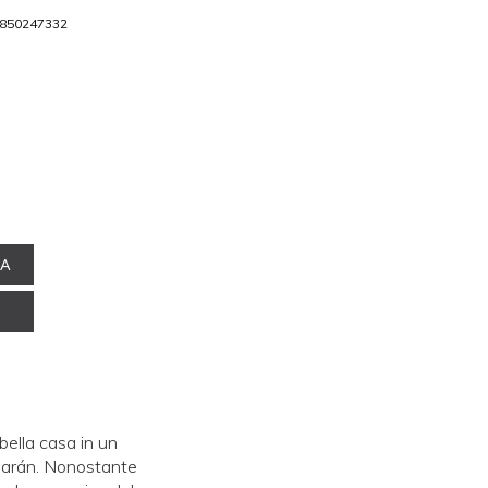
850247332
NA
bella casa in un
 Ciarán. Nonostante