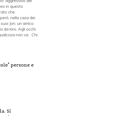
o' aggressivo del
neo in questo
trato che
però, nella casa dei
 suoi Jon, un amico
i da loro. Agli occhi
qualcosa non va... Chi
cole" persone e
a. Si