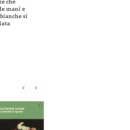
ze che
lle mani e
 bianche si
iata