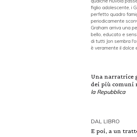
qualche nuvola passe
figlio adolescente, i
perfetto quadro famigl
periodicamente sconvo
Graham arriva una per
bello, educato e sensi
di tutti Jon sembra l'
è veramente il dolce e
Una narratrice g
dei più comuni r
la Repubblica
DAL LIBRO
E poi, a un trat