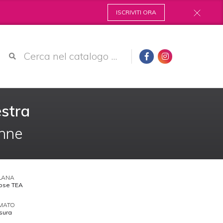
ISCRIVITI ORA
estra
nne
LANA
ose TEA
MATO
sura