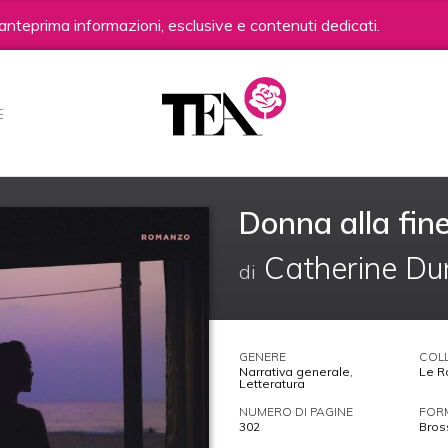
anteprima informazioni, esclusive e contenuti dedicati.
E
Donna alla fin
Catherine Du
di
GENERE
COL
Narrativa generale
,
Le R
Letteratura
NUMERO DI PAGINE
FOR
302
Bros