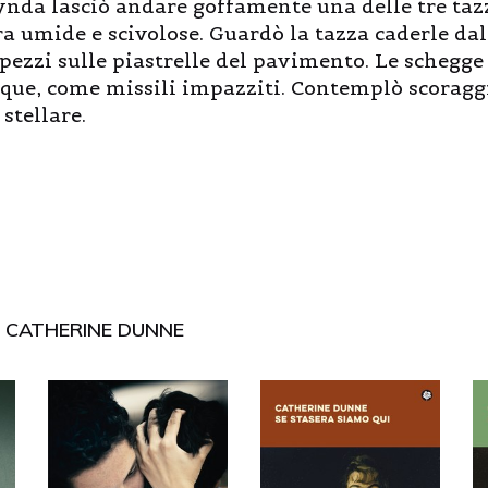
ynda lasciò andare goffamente una delle tre taz
a umide e scivolose. Guardò la tazza caderle da
 pezzi sulle piastrelle del pavimento. Le schegge
que, come missili impazziti. Contemplò scoragg
stellare.
I
CATHERINE DUNNE