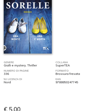
GENERE
COLLANA
Gialli e mystery
,
Thriller
SuperTEA
NUMERO DI PAGINE
FORMATO
336
Brossura fresata
SU LICENZA DI
EAN
Nord
9788850247745
€ 5,00