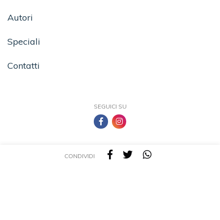
Autori
Speciali
Contatti
SEGUICI SU
CONDIVIDI
TEA - Tascabili degli Editori Associati S.r.l. | All rights reserved © 2026 | P.IVA:
09691220157
Una casa editrice del Gruppo editoriale Mauri Spagnol
Il sito tealibri.it partecipa ai programmi di affiliazione dei negozi IBS.it e Amazon EU,
forme di accordo che consentono ai siti di recepire una piccola quota dei ricavi sui