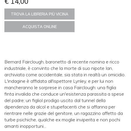
€ 14,00
TROVA LA LIBRERIA PIÙ VICINA
ACQUISTA ONLINE
Bernard Fairclough, baronetto di recente nomina e ricco
industriale, è convinto che la morte di suo nipote Ian,
archiviata come accidentale, sia stata in realtà un omicidio.
L'indagine è affidata all'ispettore Lynley, e per lui non
mancheranno le sorprese in casa Fairclough: una figlia
finta invalida che conduce un'esistenza parassita a spese
del padre; un figliol prodigo uscito dal tunnel della
dipendenza da alcol e stupefacenti che si affanna per
rientrare nelle grazie del genitore, un ragazzino affetto da
turbe psichiche, qualche ex moglie inviperita e non pochi
amanti inopportuni...