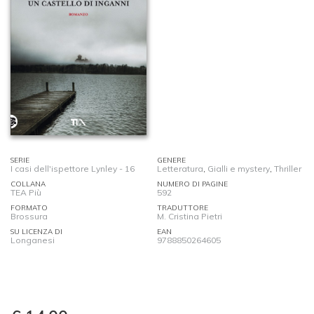
SERIE
GENERE
I casi dell'ispettore Lynley - 16
Letteratura
,
Gialli e mystery
,
Thriller
COLLANA
NUMERO DI PAGINE
TEA Più
592
FORMATO
TRADUTTORE
Brossura
M. Cristina Pietri
SU LICENZA DI
EAN
Longanesi
9788850264605