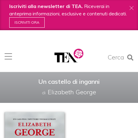
Iscriviti alla newsletter di TEA.
Riceverai in
anteprima informazioni, esclusive e contenuti dedicati.
ISCRIVITI ORA
Salta
ai
contenuti.
Cerca
|
Salta
alla
navigazione
Un castello di inganni
Elizabeth George
di