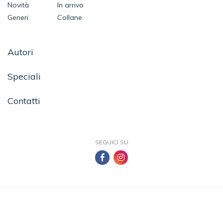
Novità
In arrivo
Generi
Collane
Autori
Speciali
Contatti
SEGUICI SU
TEA - Tascabili degli Editori Associati S.r.l. | All rights reserved © 2026 | P.IVA:
09691220157
Una casa editrice del Gruppo editoriale Mauri Spagnol