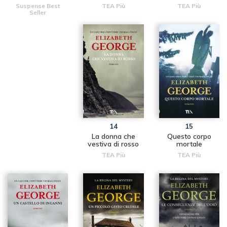
Suspense Best
TEA Più
TEA Più
Seller
14
15
La donna che
Questo corpo
vestiva di rosso
mortale
TEA Più
TEA Più