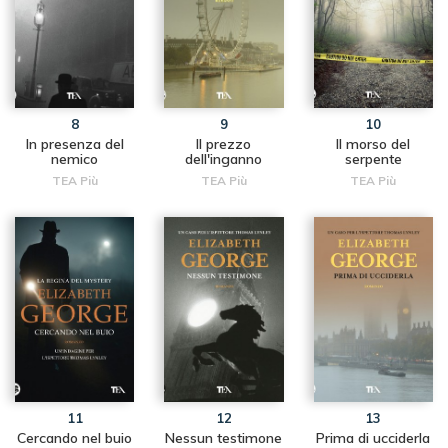
8
9
10
In presenza del
Il prezzo
Il morso del
nemico
dell'inganno
serpente
TEA Più
TEA Più
TEA Più
11
12
13
Cercando nel buio
Nessun testimone
Prima di ucciderla