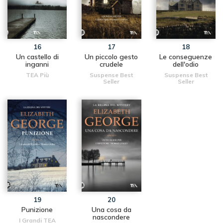
16
17
18
Un castello di
Un piccolo gesto
Le conseguenze
inganni
crudele
dell'odio
TEA Più
Suspense Best
Suspense Best
Seller
Seller
19
20
Punizione
Una cosa da
nascondere
I Grandi TEA