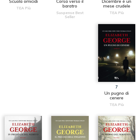
Scuola omicidi
Corsa verso il
Dicembre è un
baratro
mese crudele
TEA Più
Suspense Best
TEA Più
Seller
7
Un pugno di
cenere
TEA Più