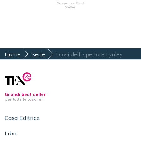
Suspense Best
Seller
Home
Serie
I casi dell'ispettore Lynley
Grandi best seller
per tutte le tasche
Casa Editrice
Libri