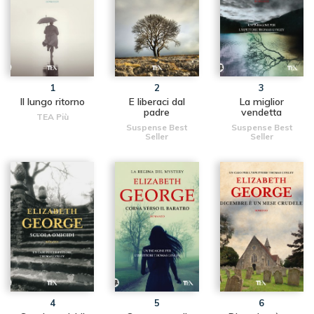
1
2
3
Il lungo ritorno
E liberaci dal
La miglior
padre
vendetta
TEA Più
Suspense Best
Suspense Best
Seller
Seller
4
5
6