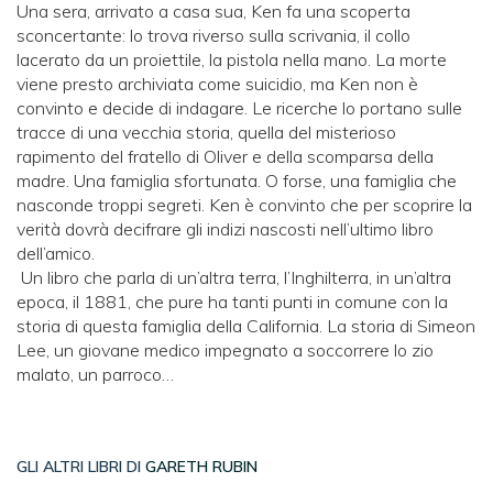
Una sera, arrivato a casa sua, Ken fa una scoperta
sconcertante: lo trova riverso sulla scrivania, il collo
lacerato da un proiettile, la pistola nella mano. La morte
viene presto archiviata come suicidio, ma Ken non è
convinto e decide di indagare. Le ricerche lo portano sulle
tracce di una vecchia storia, quella del misterioso
rapimento del fratello di Oliver e della scomparsa della
madre. Una famiglia sfortunata. O forse, una famiglia che
nasconde troppi segreti. Ken è convinto che per scoprire la
verità dovrà decifrare gli indizi nascosti nell’ultimo libro
dell’amico.
Un libro che parla di un’altra terra, l’Inghilterra, in un’altra
epoca, il 1881, che pure ha tanti punti in comune con la
storia di questa famiglia della California. La storia di Simeon
Lee, un giovane medico impegnato a soccorrere lo zio
malato, un parroco…
GLI ALTRI LIBRI DI
GARETH RUBIN