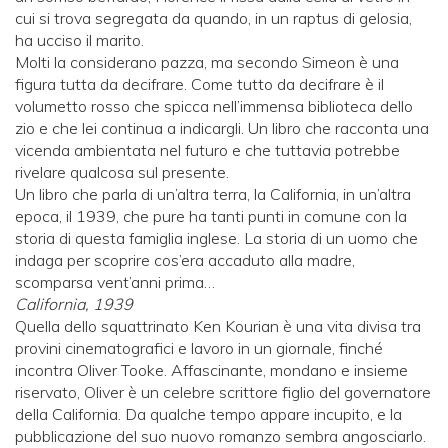
cui si trova segregata da quando, in un raptus di gelosia,
ha ucciso il marito.
Molti la considerano pazza, ma secondo Simeon è una
figura tutta da decifrare. Come tutto da decifrare è il
volumetto rosso che spicca nell’immensa biblioteca dello
zio e che lei continua a indicargli. Un libro che racconta una
vicenda ambientata nel futuro e che tuttavia potrebbe
rivelare qualcosa sul presente.
Un libro che parla di un’altra terra, la California, in un’altra
epoca, il 1939, che pure ha tanti punti in comune con la
storia di questa famiglia inglese. La storia di un uomo che
indaga per scoprire cos’era accaduto alla madre,
scomparsa vent’anni prima…
California, 1939
Quella dello squattrinato Ken Kourian è una vita divisa tra
provini cinematografici e lavoro in un giornale, finché
incontra Oliver Tooke. Affascinante, mondano e insieme
riservato, Oliver è un celebre scrittore figlio del governatore
della California. Da qualche tempo appare incupito, e la
pubblicazione del suo nuovo romanzo sembra angosciarlo.