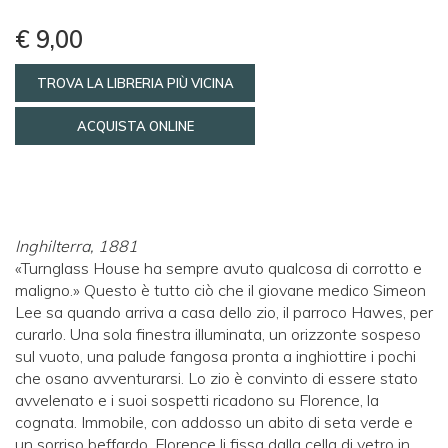
€ 9,00
TROVA LA LIBRERIA PIÙ VICINA
ACQUISTA ONLINE
Inghilterra, 1881
«Turnglass House ha sempre avuto qualcosa di corrotto e
maligno.» Questo è tutto ciò che il giovane medico Simeon
Lee sa quando arriva a casa dello zio, il parroco Hawes, per
curarlo. Una sola finestra illuminata, un orizzonte sospeso
sul vuoto, una palude fangosa pronta a inghiottire i pochi
che osano avventurarsi. Lo zio è convinto di essere stato
avvelenato e i suoi sospetti ricadono su Florence, la
cognata. Immobile, con addosso un abito di seta verde e
un sorriso beffardo, Florence li fissa dalla cella di vetro in