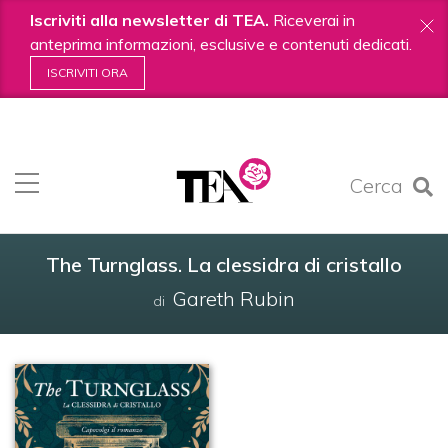
Iscriviti alla newsletter di TEA.
Riceverai in
anteprima informazioni, esclusive e contenuti dedicati.
ISCRIVITI ORA
Salta
ai
contenuti.
Cerca
|
Salta
alla
navigazione
The Turnglass. La clessidra di cristallo
Gareth Rubin
di