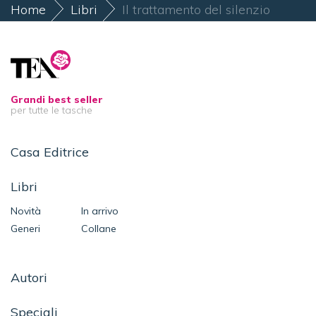
Home
Libri
Il trattamento del silenzio
Grandi best seller
per tutte le tasche
Casa Editrice
Libri
Novità
In arrivo
Generi
Collane
Autori
Speciali