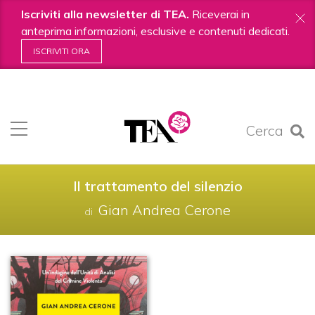
Iscriviti alla newsletter di TEA.
Riceverai in
anteprima informazioni, esclusive e contenuti dedicati.
ISCRIVITI ORA
Salta
ai
contenuti.
Cerca
|
Salta
alla
navigazione
Il trattamento del silenzio
Gian Andrea Cerone
di