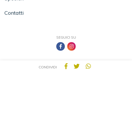
Contatti
SEGUICI SU
CONDIVIDI
TEA - Tascabili degli Editori Associati S.r.l. | All rights reserved © 2026 | P.IVA:
09691220157
Una casa editrice del Gruppo editoriale Mauri Spagnol
Il sito tealibri.it partecipa ai programmi di affiliazione dei negozi IBS.it e Amazon EU,
forme di accordo che consentono ai siti di recepire una piccola quota dei ricavi sui
prodotti linkati e poi acquistati dagli utenti, senza variazione di prezzo per questi
ultimi.
Cookie Policy