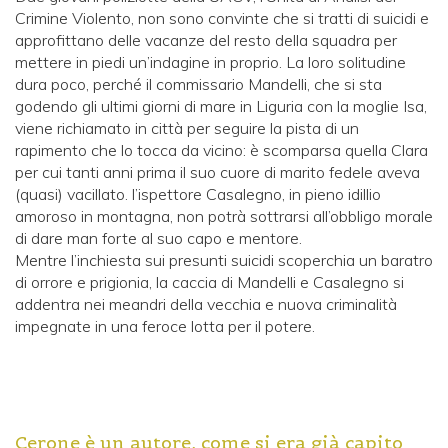
Crimine Violento, non sono convinte che si tratti di suicidi e
approfittano delle vacanze del resto della squadra per
mettere in piedi un’indagine in proprio. La loro solitudine
dura poco, perché il commissario Mandelli, che si sta
godendo gli ultimi giorni di mare in Liguria con la moglie Isa,
viene richiamato in città per seguire la pista di un
rapimento che lo tocca da vicino: è scomparsa quella Clara
per cui tanti anni prima il suo cuore di marito fedele aveva
(quasi) vacillato. l’ispettore Casalegno, in pieno idillio
amoroso in montagna, non potrà sottrarsi all’obbligo morale
di dare man forte al suo capo e mentore.
Mentre l’inchiesta sui presunti suicidi scoperchia un baratro
di orrore e prigionia, la caccia di Mandelli e Casalegno si
addentra nei meandri della vecchia e nuova criminalità
impegnate in una feroce lotta per il potere.
Cerone è un autore, come si era già capito