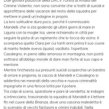
Due giovani poliziotte della UACV, l’Unità di Analisi del
Crimine Violento, non sono convinte che si tratti di suicidi e
approfittano delle vacanze del resto della squadra per
mettere in piedi un’indagine in proprio.
La loro solitudine dura poco, perché il commissario
Mandelli, che si sta godendo gli ultimi giorni di mare in
Liguria con la moglie Isa, viene richiamato in città per
seguire la pista di un rapimento che lo tocca da vicino: è
scomparsa quella Clara per cui tanti anni prima il suo cuore
di marito fedele aveva (quasi) vacillato. l’ispettore
Casalegno, in pieno idillio amoroso in montagna, non potrà
sottrarsi all’obbligo morale di dare man forte al suo capo e
mentore.
Mentre l’inchiesta sui presunti suicidi scoperchia un baratro
di orrore e prigionia, la caccia di Mandelli e Casalegno si
addentra nei meandri della vecchia e nuova criminalità
impegnate in una feroce lotta per il potere.
Tra colpi di scena, sparatorie e piani di vendetta, le indagini
si intrecciano, trascinando la squadra di Mandelli e il lettore
fin nel cuore della Brianza, dove una cascina maledetta è
lo scenario di vecchi fantasmi e crimini indicibili. Nella