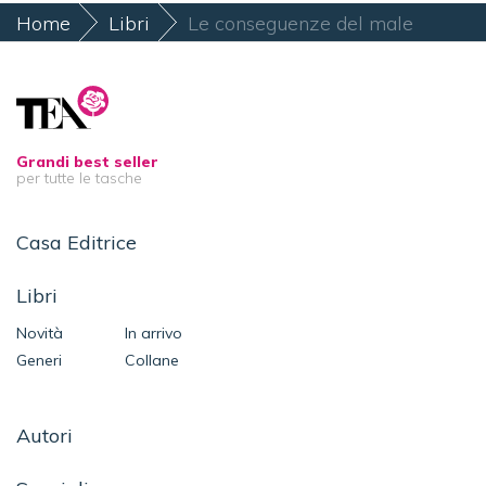
Home
Libri
Le conseguenze del male
Grandi best seller
per tutte le tasche
Casa Editrice
Libri
Novità
In arrivo
Generi
Collane
Autori