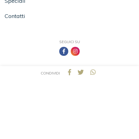
Speciali
Contatti
SEGUICI SU
CONDIVIDI
TEA - Tascabili degli Editori Associati S.r.l. | All rights reserved © 2026 | P.IVA:
09691220157
Una casa editrice del Gruppo editoriale Mauri Spagnol
Il sito tealibri.it partecipa ai programmi di affiliazione dei negozi IBS.it e Amazon EU,
forme di accordo che consentono ai siti di recepire una piccola quota dei ricavi sui
prodotti linkati e poi acquistati dagli utenti, senza variazione di prezzo per questi
ultimi.
Cookie Policy