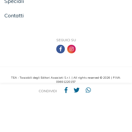
Speciali
Contatti
SEGUICI SU
TEA - Tascabili degli Editori Associati S.r.l. | All rights reserved © 2026 | P.IVA:
09691220157
Una casa editrice del Gruppo editoriale Mauri Spagnol
CONDIVIDI
Il sito tealibri.it partecipa ai programmi di affiliazione dei negozi IBS.it e Amazon EU,
forme di accordo che consentono ai siti di recepire una piccola quota dei ricavi sui
prodotti linkati e poi acquistati dagli utenti, senza variazione di prezzo per questi
ultimi.
Cookie Policy