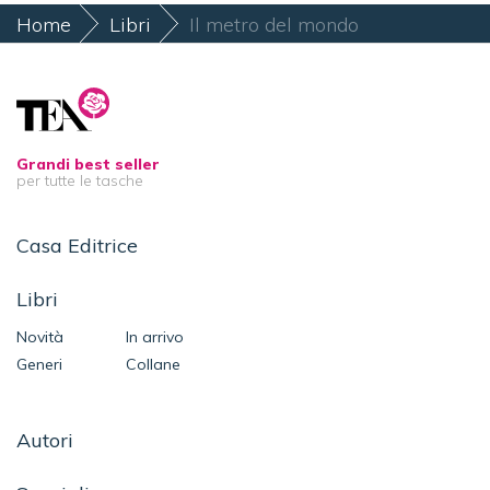
Home
Libri
Il metro del mondo
Grandi best seller
per tutte le tasche
Casa Editrice
Libri
Novità
In arrivo
Generi
Collane
Autori