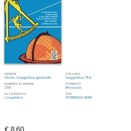
GENERE
COLLANA
Storia
,
Saggistica generale
Saggistica TEA
NUMERO DI PAGINE
FORMATO
338
Brossura
SU LICENZA DI
EAN
Longanesi
9788850214068
€ 8,60