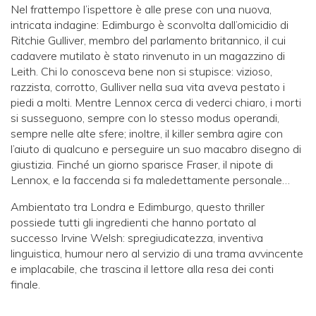
Nel frattempo l’ispettore è alle prese con una nuova,
intricata indagine: Edimburgo è sconvolta dall’omicidio di
Ritchie Gulliver, membro del parlamento britannico, il cui
cadavere mutilato è stato rinvenuto in un magazzino di
Leith. Chi lo conosceva bene non si stupisce: vizioso,
razzista, corrotto, Gulliver nella sua vita aveva pestato i
piedi a molti. Mentre Lennox cerca di vederci chiaro, i morti
si susseguono, sempre con lo stesso modus operandi,
sempre nelle alte sfere; inoltre, il killer sembra agire con
l’aiuto di qualcuno e perseguire un suo macabro disegno di
giustizia. Finché un giorno sparisce Fraser, il nipote di
Lennox, e la faccenda si fa maledettamente personale…
Ambientato tra Londra e Edimburgo, questo thriller
possiede tutti gli ingredienti che hanno portato al
successo Irvine Welsh: spregiudicatezza, inventiva
linguistica, humour nero al servizio di una trama avvincente
e implacabile, che trascina il lettore alla resa dei conti
finale.