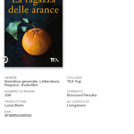
GENERE
COLLANA
Narrativa generale
,
Letteratura
,
TEA Top
Ragazzi
,
Audiolibri
NUMERO DI PAGINE
FORMATO
208
Brossura fresata
TRADUTTORE
SU LICENZA DI
Lucia Barni
Longanesi
EAN
9788850268382