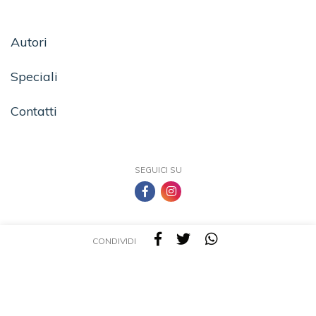
Autori
Speciali
Contatti
SEGUICI SU
CONDIVIDI
TEA - Tascabili degli Editori Associati S.r.l. | All rights reserved © 2026 | P.IVA:
09691220157
Una casa editrice del Gruppo editoriale Mauri Spagnol