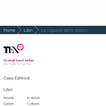
Home
Libri
La ragazza delle arance
Grandi best seller
per tutte le tasche
Casa Editrice
Libri
Novità
In arrivo
Generi
Collane