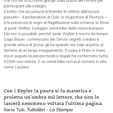
che ora da Stoccolma giunge sulla scena del crimine per
partecipare alle indagini.
Il tratto che accomuna entrambe le vittime dall’oscuro
passato – il profanatore di Oslo, lo stupratore di Rostock –
è la presenza di segni di flagellazione sulla schiena: la firma
di Jurek Walter, il peggior serial killer della storia europea.
Ma non è possibile, perché Jurek Walter è morto da tempo.
Saga Bauer, commissario dei Servizi segreti svedesi e
grande amica di Joona, gli ha sparato tre colpi al petto al
termine di un lungo inseguimento. Il corpo è finito in mare,
ma in seguito la perizia medico-legale ha confermato tutto.
Il DNA non mente. E un serial killer non può tornare in vita
come Lazzaro.
Con i Kepler la paura si fa materica e
proietta un'ombra sul lettore, che non lo
lascerà nemmeno voltata l'ultima pagina.
Ilaria Tuti,
Tuttolibri - La Stampa