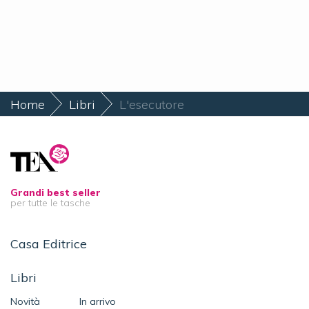
Home
Libri
L'esecutore
Grandi best seller
per tutte le tasche
Casa Editrice
Libri
Novità
In arrivo