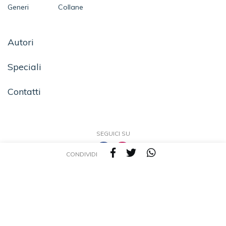
Generi
Collane
Autori
Speciali
Contatti
SEGUICI SU
CONDIVIDI
TEA - Tascabili degli Editori Associati S.r.l. | All rights reserved © 2026 | P.IVA:
09691220157
Una casa editrice del Gruppo editoriale Mauri Spagnol