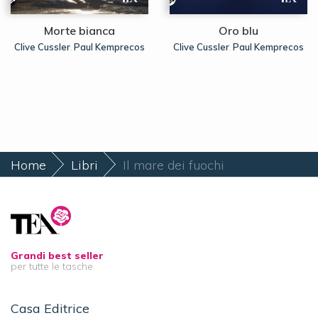
Morte bianca
Oro blu
Clive Cussler
Paul Kemprecos
Clive Cussler
Paul Kemprecos
,
,
Home
Libri
Il mare dei fuochi
Grandi best seller
per tutte le tasche
Casa Editrice